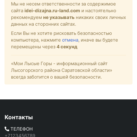
Мы не несем ответственности за содержимое
сайта
idei-dizajna.ru-land.com
и настоятельно
рекомендуем
не указывать
никаких своих личных
данных на сторонних сайтах.
Если Вы не хотите рисковать безопасностью
компьютера, нажмите
отмена
, иначе вы будете
перемещены через
4
секунд
«Мои Лысые Горы - информационный сайт
Лысогорского района Саратовской области»
всегда заботится о вашей безопасности.
Контакты
ТЕЛЕФОН
+7123456789