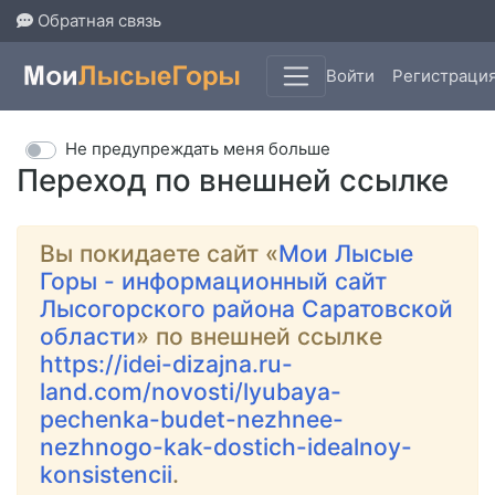
Обратная связь
Войти
Регистраци
Не предупреждать меня больше
Переход по внешней ссылке
Вы покидаете сайт «
Мои Лысые
Горы - информационный сайт
Лысогорского района Саратовской
области
» по внешней ссылке
https://idei-dizajna.ru-
land.com/novosti/lyubaya-
pechenka-budet-nezhnee-
nezhnogo-kak-dostich-idealnoy-
konsistencii
.