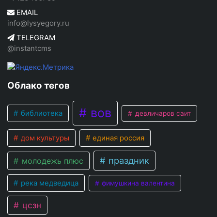
EMAIL
info@lysyegory.ru
TELEGRAM
@instantcms
Облако тегов
вов
библиотека
девличаров саит
дом культуры
единая россия
праздник
молодежь плюс
река медведица
фимушкина валентина
цсзн