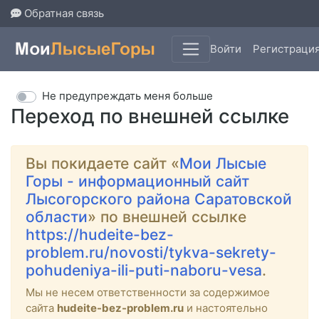
Обратная связь
Войти
Регистраци
Не предупреждать меня больше
Переход по внешней ссылке
Вы покидаете сайт «
Мои Лысые
Горы - информационный сайт
Лысогорского района Саратовской
области
» по внешней ссылке
https://hudeite-bez-
problem.ru/novosti/tykva-sekrety-
pohudeniya-ili-puti-naboru-vesa
.
Мы не несем ответственности за содержимое
сайта
hudeite-bez-problem.ru
и настоятельно