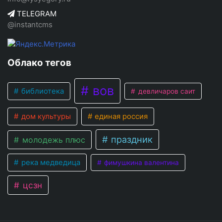
TELEGRAM
@instantcms
Облако тегов
вов
библиотека
девличаров саит
дом культуры
единая россия
праздник
молодежь плюс
река медведица
фимушкина валентина
цсзн