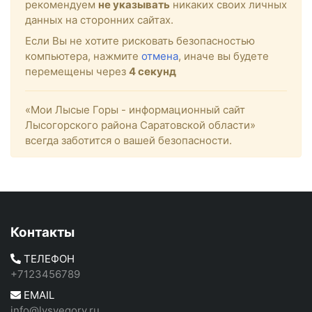
рекомендуем
не указывать
никаких своих личных
данных на сторонних сайтах.
Если Вы не хотите рисковать безопасностью
компьютера, нажмите
отмена
, иначе вы будете
перемещены через
4
секунд
«Мои Лысые Горы - информационный сайт
Лысогорского района Саратовской области»
всегда заботится о вашей безопасности.
Контакты
ТЕЛЕФОН
+7123456789
EMAIL
info@lysyegory.ru