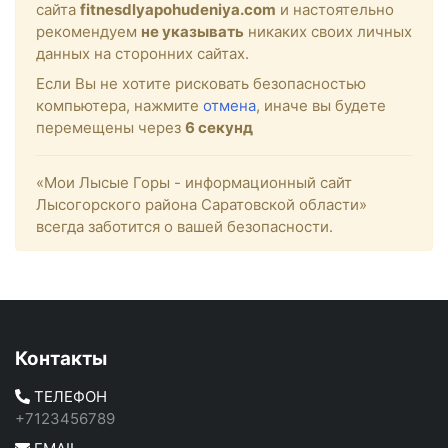
сайта
fitnesdlyapohudeniya.com
и настоятельно
рекомендуем
не указывать
никаких своих личных
данных на сторонних сайтах.
Если Вы не хотите рисковать безопасностью
компьютера, нажмите
отмена
, иначе вы будете
перемещены через
5
секунд
«Мои Лысые Горы - информационный сайт
Лысогорского района Саратовской области»
всегда заботится о вашей безопасности.
Контакты
ТЕЛЕФОН
+7123456789