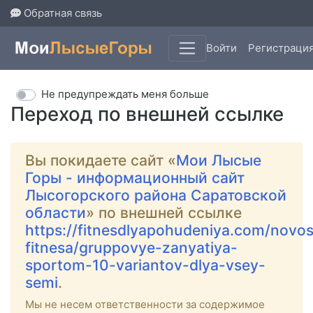
Обратная связь
Войти
Регистраци
Не предупреждать меня больше
Переход по внешней ссылке
Вы покидаете сайт «
Мои Лысые
Горы - информационный сайт
Лысогорского района Саратовской
области
» по внешней ссылке
https://fitnesdlyapohudeniya.com/novos
fitnesa/gruppovye-zanyatiya-
sportom-10-variantov-dlya-vsey-
semi
.
Мы не несем ответственности за содержимое