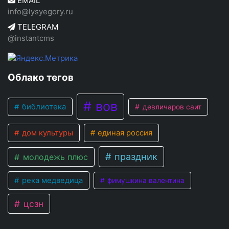
EMAIL
info@lysyegory.ru
TELEGRAM
@instantcms
Облако тегов
вов
библиотека
девличаров саит
дом культуры
единая россия
праздник
молодежь плюс
река медведица
фимушкина валентина
цсзн