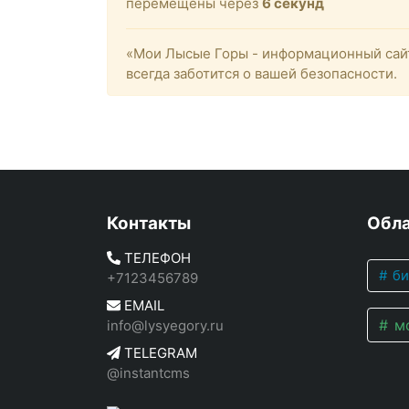
перемещены через
5
секунд
«Мои Лысые Горы - информационный сайт
всегда заботится о вашей безопасности.
Контакты
Обла
ТЕЛЕФОН
би
+7123456789
EMAIL
мо
info@lysyegory.ru
TELEGRAM
@instantcms