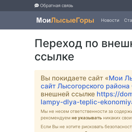
Обратная связь
Новости
Ста
Переход по внеш
ссылке
Вы покидаете сайт «
Мои Л
сайт Лысогорского района
внешней ссылке
https://do
lampy-dlya-teplic-ekonomiya
Мы не несем ответственности за содерж
рекомендуем
не указывать
никаких свои
Если Вы не хотите рисковать безопасно