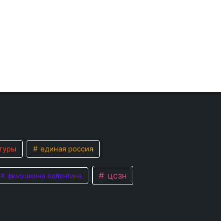
туры
единая россия
цсзн
фимушкина валентина