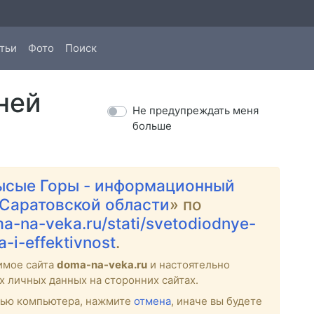
тьи
Фото
Поиск
ней
Не предупреждать меня
больше
ысые Горы - информационный
 Саратовской области
» по
ma-na-veka.ru/stati/svetodiodnye-
-i-effektivnost
.
имое сайта
doma-na-veka.ru
и настоятельно
х личных данных на сторонних сайтах.
стью компьютера, нажмите
отмена
, иначе вы будете