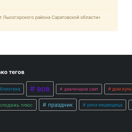
 Лысогорского района Саратовской области»
ко тегов
вов
блиотека
дом куль
девличаров саит
праздник
лодежь плюс
река медведица