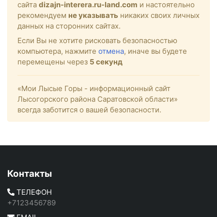
сайта
dizajn-interera.ru-land.com
и настоятельно
рекомендуем
не указывать
никаких своих личных
данных на сторонних сайтах.
Если Вы не хотите рисковать безопасностью
компьютера, нажмите
отмена
, иначе вы будете
перемещены через
5
секунд
«Мои Лысые Горы - информационный сайт
Лысогорского района Саратовской области»
всегда заботится о вашей безопасности.
Контакты
ТЕЛЕФОН
+7123456789