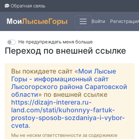
Обратная связь
Войти
Регистраци
Не предупреждать меня больше
Переход по внешней ссылке
Вы покидаете сайт «
Мои Лысые
Горы - информационный сайт
Лысогорского района Саратовской
области
» по внешней ссылке
https://dizajn-interera.ru-
land.com/stati/kuhonnyy-fartuk-
prostoy-sposob-sozdaniya-i-vybor-
cveta
.
Мы не несем ответственности за содержимое