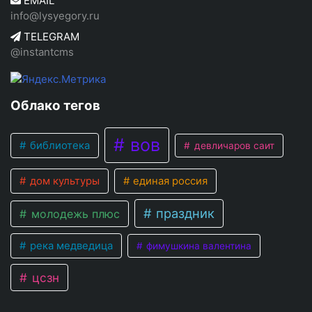
EMAIL
info@lysyegory.ru
TELEGRAM
@instantcms
Облако тегов
вов
библиотека
девличаров саит
дом культуры
единая россия
праздник
молодежь плюс
река медведица
фимушкина валентина
цсзн