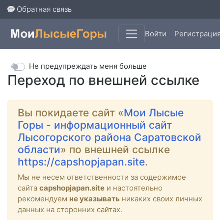
Обратная связь
Войти
Регистраци
Не предупреждать меня больше
Переход по внешней ссылке
Вы покидаете сайт «
Мои Лысые
Горы - информационный сайт
Лысогорского района Саратовской
области
» по внешней ссылке
https://capshopjapan.site
.
Мы не несем ответственности за содержимое
сайта
capshopjapan.site
и настоятельно
рекомендуем
не указывать
никаких своих личных
данных на сторонних сайтах.