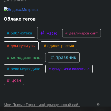
Облако тегов
вов
библиотека
девличаров саит
дом культуры
единая россия
праздник
молодежь плюс
река медведица
фимушкина валентина
цсзн
Мои Лысые Горы - информационный сайт
©
Лысогорского района Саратовской области
2026