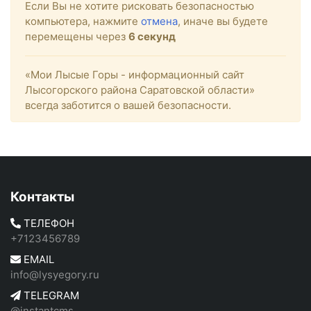
Если Вы не хотите рисковать безопасностью
компьютера, нажмите
отмена
, иначе вы будете
перемещены через
6
секунд
«Мои Лысые Горы - информационный сайт
Лысогорского района Саратовской области»
всегда заботится о вашей безопасности.
Контакты
ТЕЛЕФОН
+7123456789
EMAIL
info@lysyegory.ru
TELEGRAM
@instantcms