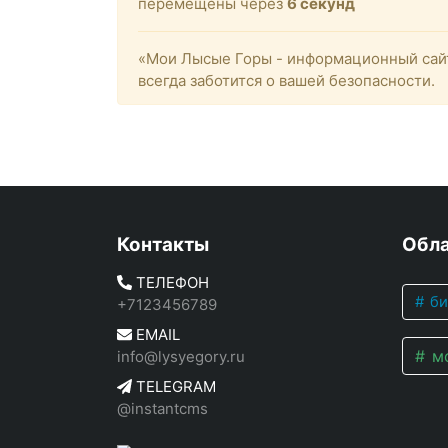
перемещены через
6
секунд
«Мои Лысые Горы - информационный сайт
всегда заботится о вашей безопасности.
Контакты
Обла
ТЕЛЕФОН
би
+7123456789
EMAIL
мо
info@lysyegory.ru
TELEGRAM
@instantcms