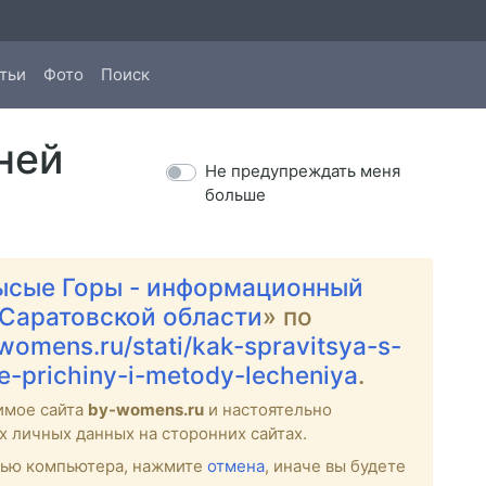
тьи
Фото
Поиск
ней
Не предупреждать меня
больше
ысые Горы - информационный
 Саратовской области
» по
-womens.ru/stati/kak-spravitsya-s-
-prichiny-i-metody-lecheniya
.
имое сайта
by-womens.ru
и настоятельно
х личных данных на сторонних сайтах.
стью компьютера, нажмите
отмена
, иначе вы будете