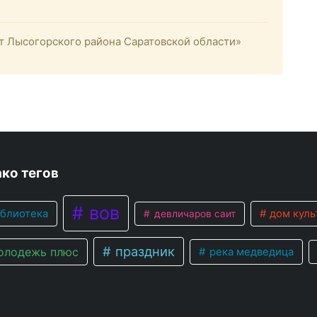
 Лысогорского района Саратовской области»
ко тегов
вов
блиотека
дом куль
девличаров саит
праздник
лодежь плюс
река медведица