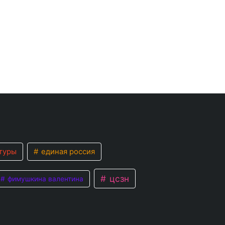
туры
единая россия
цсзн
фимушкина валентина