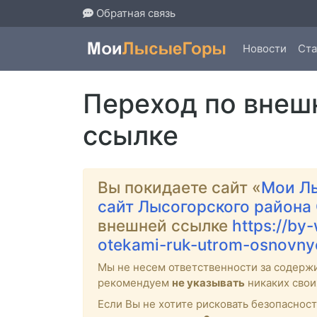
Обратная связь
Новости
Ста
Переход по внеш
ссылке
Вы покидаете сайт «
Мои Л
сайт Лысогорского района
внешней ссылке
https://by
otekami-ruk-utrom-osnovnye
Мы не несем ответственности за содерж
рекомендуем
не указывать
никаких свои
Если Вы не хотите рисковать безопасно