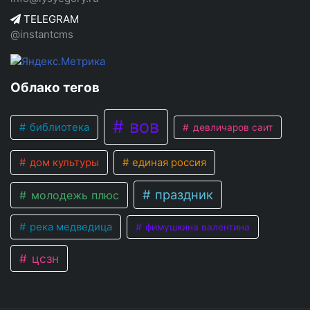
TELEGRAM
@instantcms
Облако тегов
вов
библиотека
девличаров саит
дом культуры
единая россия
праздник
молодежь плюс
река медведица
фимушкина валентина
цсзн