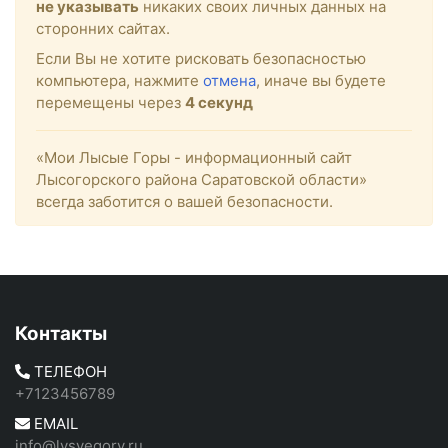
не указывать
никаких своих личных данных на
сторонних сайтах.
Если Вы не хотите рисковать безопасностью
компьютера, нажмите
отмена
, иначе вы будете
перемещены через
4
секунд
«Мои Лысые Горы - информационный сайт
Лысогорского района Саратовской области»
всегда заботится о вашей безопасности.
Контакты
ТЕЛЕФОН
+7123456789
EMAIL
info@lysyegory.ru