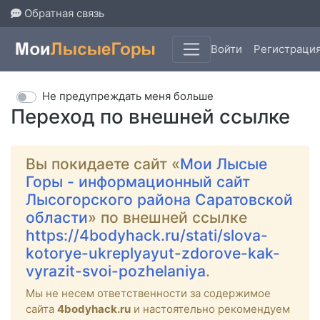
Обратная связь
Войти
Регистраци
Не предупреждать меня больше
Переход по внешней ссылке
Вы покидаете сайт «
Мои Лысые
Горы - информационный сайт
Лысогорского района Саратовской
области
» по внешней ссылке
https://4bodyhack.ru/stati/slova-
kotorye-ukreplyayut-zdorove-kak-
vyrazit-svoi-pozhelaniya
.
Мы не несем ответственности за содержимое
сайта
4bodyhack.ru
и настоятельно рекомендуем