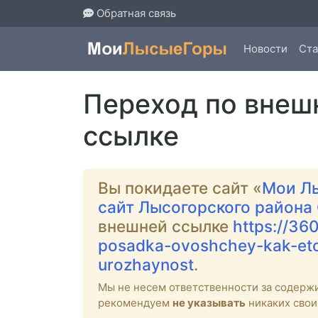
Обратная связь
Новости
Ста
Переход по внеш
ссылке
Вы покидаете сайт «
Мои Л
сайт Лысогорского района
внешней ссылке
https://36
posadka-ovoshchey-kak-eto
urozhaynost
.
Мы не несем ответственности за содерж
рекомендуем
не указывать
никаких свои