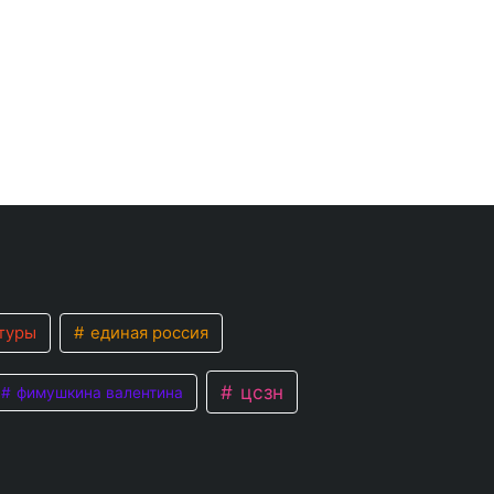
туры
единая россия
цсзн
фимушкина валентина