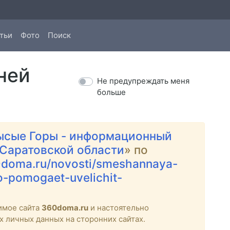
тьи
Фото
Поиск
ней
Не предупреждать меня
больше
ысые Горы - информационный
 Саратовской области
» по
0doma.ru/novosti/smeshannaya-
-pomogaet-uvelichit-
имое сайта
360doma.ru
и настоятельно
х личных данных на сторонних сайтах.