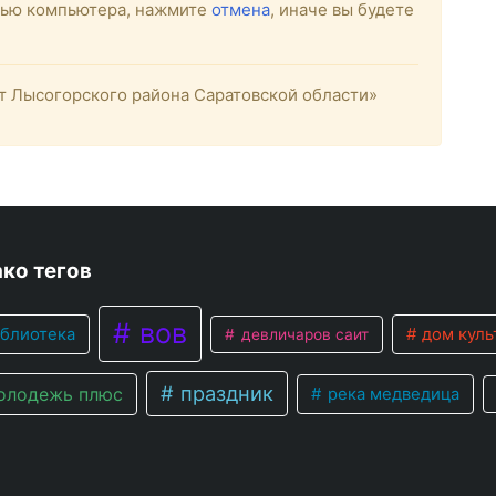
стью компьютера, нажмите
отмена
, иначе вы будете
 Лысогорского района Саратовской области»
ко тегов
вов
блиотека
дом куль
девличаров саит
праздник
лодежь плюс
река медведица