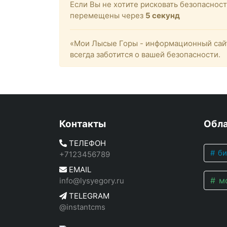
Если Вы не хотите рисковать безопасно
перемещены через
4
секунд
«Мои Лысые Горы - информационный сайт
всегда заботится о вашей безопасности.
Контакты
Обла
ТЕЛЕФОН
би
+7123456789
EMAIL
мо
info@lysyegory.ru
TELEGRAM
@instantcms