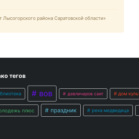
 Лысогорского района Саратовской области»
ко тегов
вов
блиотека
дом куль
девличаров саит
праздник
лодежь плюс
река медведица