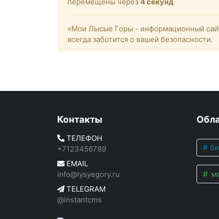
перемещены через
4
секунд
«Мои Лысые Горы - информационный сайт
всегда заботится о вашей безопасности.
Контакты
Обла
ТЕЛЕФОН
би
+7123456789
EMAIL
мо
info@lysyegory.ru
TELEGRAM
@instantcms