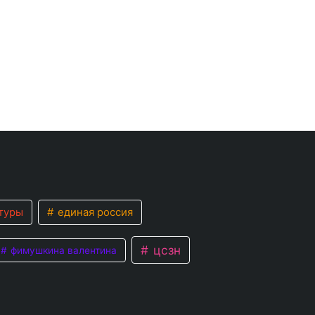
туры
единая россия
цсзн
фимушкина валентина