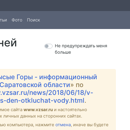
тьи
Фото
Поиск
ней
Не предупреждать меня
больше
ысые Горы - информационный
 Саратовской области
» по
.vzsar.ru/news/2018/06/18/v-
s-den-otkluchat-vody.html
.
имое сайта
www.vzsar.ru
и настоятельно
х личных данных на сторонних сайтах.
стью компьютера, нажмите
отмена
, иначе вы будете