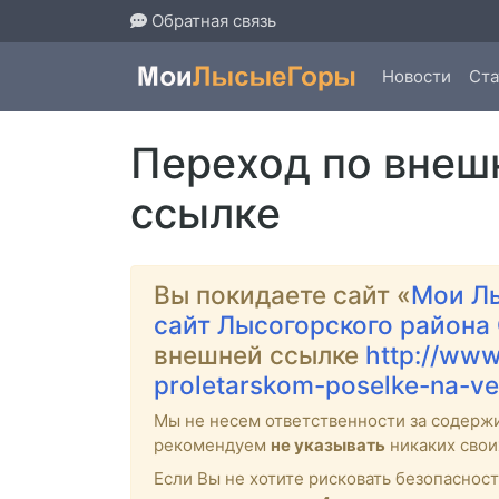
Обратная связь
Новости
Ста
Переход по внеш
ссылке
Вы покидаете сайт «
Мои Л
сайт Лысогорского района
внешней ссылке
http://www
proletarskom-poselke-na-ve
Мы не несем ответственности за содерж
рекомендуем
не указывать
никаких свои
Если Вы не хотите рисковать безопасно