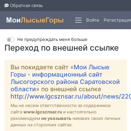
Обратная связь
Войти
Регистраци
Не предупреждать меня больше
Переход по внешней ссылке
Вы покидаете сайт «
Мои Лысые
Горы - информационный сайт
Лысогорского района Саратовской
области
» по внешней ссылке
http://www.lgcsznsar.ru/about/news/22
Мы не несем ответственности за содержимое
сайта
www.lgcsznsar.ru
и настоятельно
рекомендуем
не указывать
никаких своих личных
данных на сторонних сайтах.