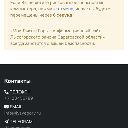
Если Вы не хотите рисковать безопасностью
компьютера, нажмите
отмена
, иначе вы будете
перемещены через
5
секунд
«Мои Лысые Горы - информационный сайт
Лысогорского района Саратовской области»
всегда заботится о вашей безопасности.
Контакты
ТЕЛЕФОН
+7123456789
EMAIL
info@lysyegory.ru
TELEGRAM
@instantcms