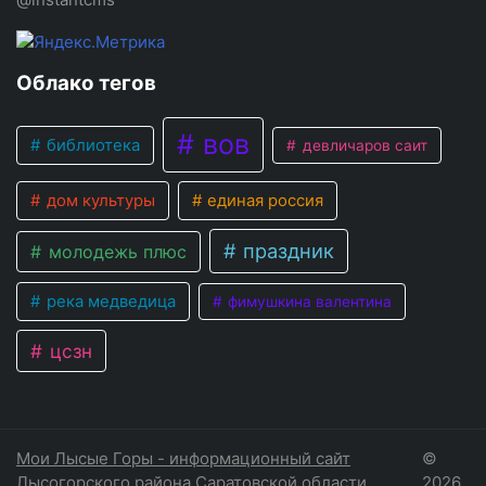
Облако тегов
вов
библиотека
девличаров саит
дом культуры
единая россия
праздник
молодежь плюс
река медведица
фимушкина валентина
цсзн
Мои Лысые Горы - информационный сайт
©
Лысогорского района Саратовской области
2026