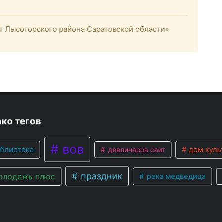
 Лысогорского района Саратовской области»
ко тегов
вов
блиотека
дом куль
девличаров саит
праздник
лодежь плюс
река медведица