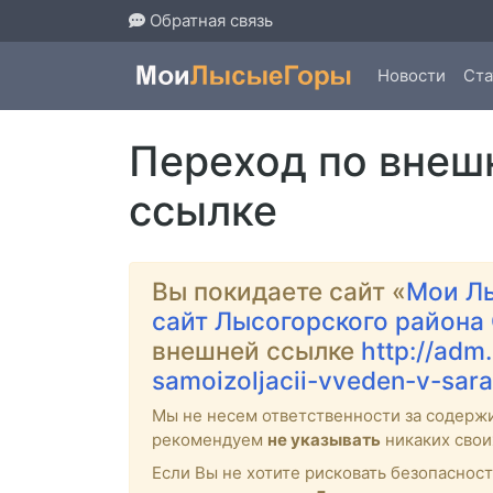
Обратная связь
Новости
Ста
Переход по внеш
ссылке
Вы покидаете сайт «
Мои Л
сайт Лысогорского района
внешней ссылке
http://adm
samoizoljacii-vveden-v-sara
Мы не несем ответственности за содерж
рекомендуем
не указывать
никаких свои
Если Вы не хотите рисковать безопасно