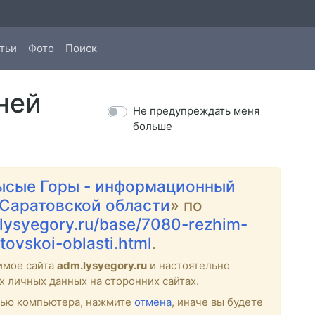
тьи
Фото
Поиск
ней
Не предупреждать меня
больше
ысые Горы - информационный
 Саратовской области
» по
.lysyegory.ru/base/7080-rezhim-
tovskoi-oblasti.html
.
имое сайта
adm.lysyegory.ru
и настоятельно
х личных данных на сторонних сайтах.
стью компьютера, нажмите
отмена
, иначе вы будете