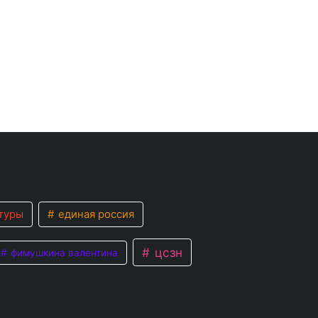
туры
единая россия
цсзн
фимушкина валентина