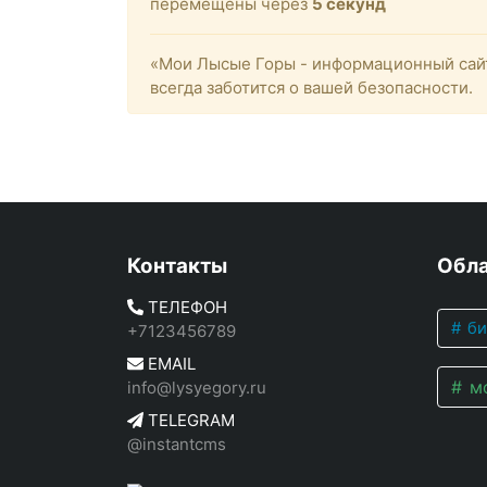
перемещены через
4
секунд
«Мои Лысые Горы - информационный сайт
всегда заботится о вашей безопасности.
Контакты
Обла
ТЕЛЕФОН
би
+7123456789
EMAIL
мо
info@lysyegory.ru
TELEGRAM
@instantcms