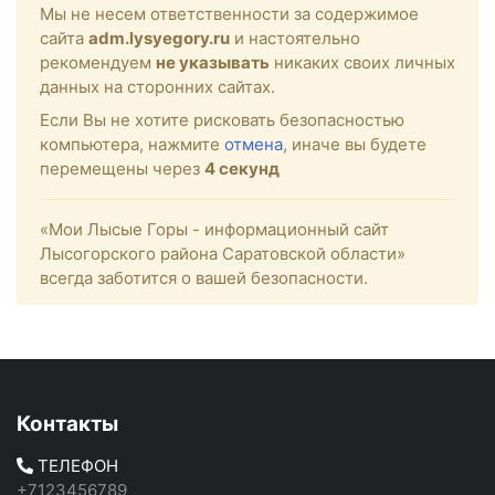
Мы не несем ответственности за содержимое
сайта
adm.lysyegory.ru
и настоятельно
рекомендуем
не указывать
никаких своих личных
данных на сторонних сайтах.
Если Вы не хотите рисковать безопасностью
компьютера, нажмите
отмена
, иначе вы будете
перемещены через
4
секунд
«Мои Лысые Горы - информационный сайт
Лысогорского района Саратовской области»
всегда заботится о вашей безопасности.
Контакты
ТЕЛЕФОН
+7123456789