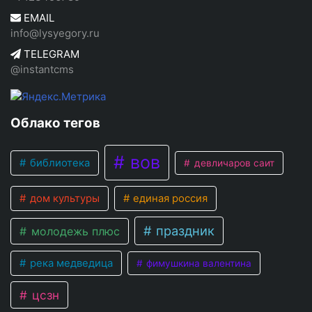
EMAIL
info@lysyegory.ru
TELEGRAM
@instantcms
Облако тегов
вов
библиотека
девличаров саит
дом культуры
единая россия
праздник
молодежь плюс
река медведица
фимушкина валентина
цсзн