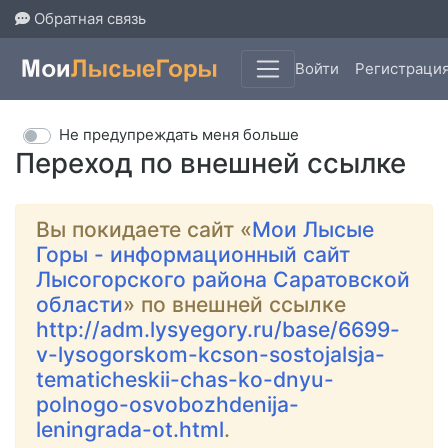
Обратная связь
Войти
Регистраци
Не предупреждать меня больше
Переход по внешней ссылке
Вы покидаете сайт «
Мои Лысые
Горы - информационный сайт
Лысогорского района Саратовской
области
» по внешней ссылке
http://adm.lysyegory.ru/base/6699-
v-lysogorskom-kcson-sostojalsja-
tematicheskii-chas-ko-dnyu-
polnogo-osvobozhdenija-
leningrada-ot.html
.