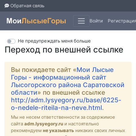
Обратная связь
Войти
Регистраци
Не предупреждать меня больше
Переход по внешней ссылке
Вы покидаете сайт «
Мои Лысые
Горы - информационный сайт
Лысогорского района Саратовской
области
» по внешней ссылке
http://adm.lysyegory.ru/base/6225-
o-nedele-riteila-na-neve.html
.
Мы не несем ответственности за содержимое
сайта
adm.lysyegory.ru
и настоятельно
рекомендуем
не указывать
никаких своих личных