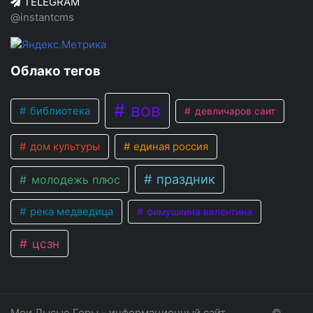
TELEGRAM
@instantcms
Облако тегов
вов
библиотека
девличаров саит
дом культуры
единая россия
праздник
молодежь плюс
река медведица
фимушкина валентина
цсзн
Мои Лысые Горы - информационный сайт
©