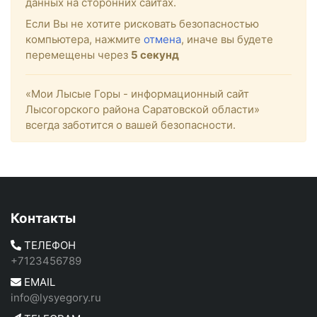
данных на сторонних сайтах.
Если Вы не хотите рисковать безопасностью
компьютера, нажмите
отмена
, иначе вы будете
перемещены через
4
секунд
«Мои Лысые Горы - информационный сайт
Лысогорского района Саратовской области»
всегда заботится о вашей безопасности.
Контакты
ТЕЛЕФОН
+7123456789
EMAIL
info@lysyegory.ru