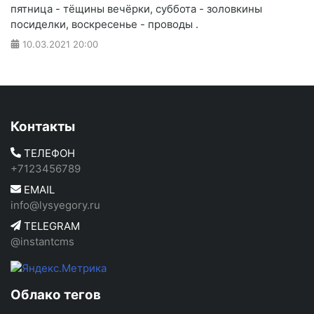
пятница - тёщины вечёрки, суббота - золовкины
посиделки, воскресенье - проводы .
10.03.2021
20:00
Контакты
ТЕЛЕФОН
+7123456789
EMAIL
info@lysyegory.ru
TELEGRAM
@instantcms
Облако тегов