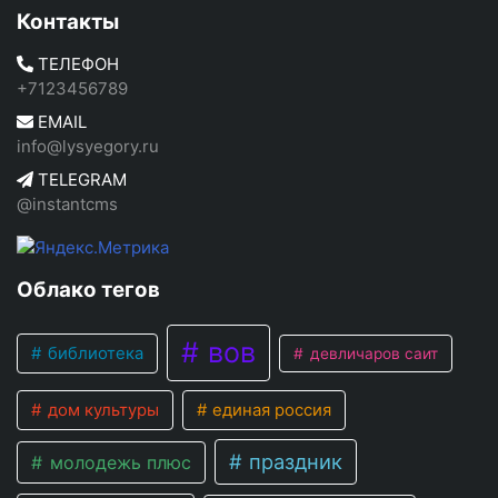
Контакты
ТЕЛЕФОН
+7123456789
EMAIL
info@lysyegory.ru
TELEGRAM
@instantcms
Облако тегов
вов
библиотека
девличаров саит
дом культуры
единая россия
праздник
молодежь плюс