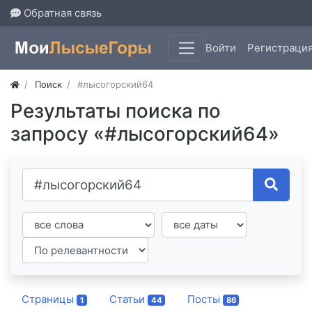
Обратная связь
Войти
Регистраци
Поиск
#лысогорский64
Результаты поиска по
запросу «#лысогорский64»
Страницы
Статьи
Посты
1
44
86