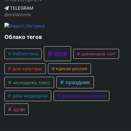
TELEGRAM
@instantcms
Облако тегов
вов
библиотека
девличаров саит
дом культуры
единая россия
праздник
молодежь плюс
река медведица
фимушкина валентина
цсзн