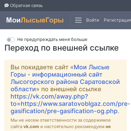
Обратная связь
Войти
Регистраци
Не предупреждать меня больше
Переход по внешней ссылке
Вы покидаете сайт «
Мои Лысые
Горы - информационный сайт
Лысогорского района Саратовской
области
» по внешней ссылке
https://vk.com/away.php?
to=https://www.saratovoblgaz.com/pre-
gasification/pre-gasification-og.php
.
Мы не несем ответственности за содержимое
сайта
vk.com
и настоятельно рекомендуем
не