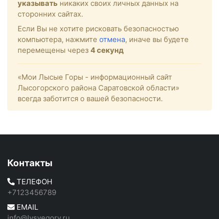
указывать
никаких своих личных данных на
сторонних сайтах.
Если Вы не хотите рисковать безопасностью
компьютера, нажмите
отмена
, иначе вы будете
перемещены через
4
секунд
«Мои Лысые Горы - информационный сайт
Лысогорского района Саратовской области»
всегда заботится о вашей безопасности.
Контакты
ТЕЛЕФОН
+7123456789
EMAIL
info@lysyegory.ru