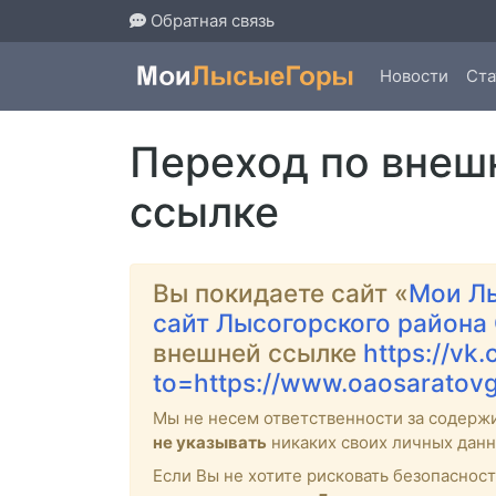
Обратная связь
Новости
Ста
Переход по внеш
ссылке
Вы покидаете сайт «
Мои Л
сайт Лысогорского района
внешней ссылке
https://vk
to=https://www.oaosaratovga
Мы не несем ответственности за содерж
не указывать
никаких своих личных данн
Если Вы не хотите рисковать безопасно