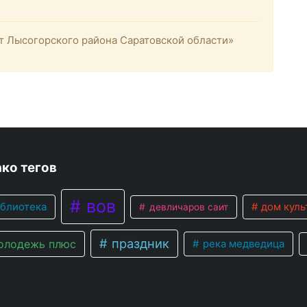
 Лысогорского района Саратовской области»
ко тегов
вов
блиотека
дом куль
девличаров саит
праздник
лодежь плюс
река медведица