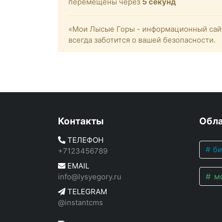
перемещены через
4
секунд
«Мои Лысые Горы - информационный сайт
всегда заботится о вашей безопасности.
Контакты
Обла
ТЕЛЕФОН
би
+7123456789
EMAIL
мо
info@lysyegory.ru
TELEGRAM
@instantcms