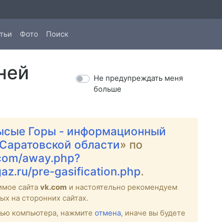
тьи
Фото
Поиск
ней
Не предупреждать меня
больше
ысые Горы - информационный
 Саратовской области
» по
.com/away.php?
z.ru/pre-gasification.php
.
имое сайта
vk.com
и настоятельно рекомендуем
ых на сторонних сайтах.
стью компьютера, нажмите
отмена
, иначе вы будете