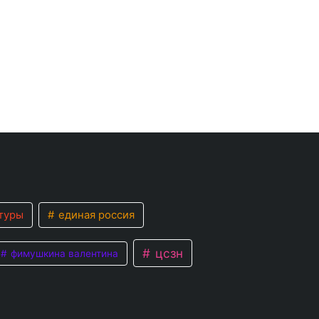
туры
единая россия
цсзн
фимушкина валентина