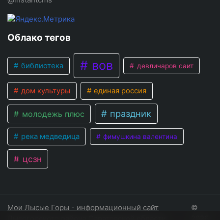
Облако тегов
вов
библиотека
девличаров саит
дом культуры
единая россия
праздник
молодежь плюс
река медведица
фимушкина валентина
цсзн
Мои Лысые Горы - информационный сайт
©
Лысогорского района Саратовской области
2026