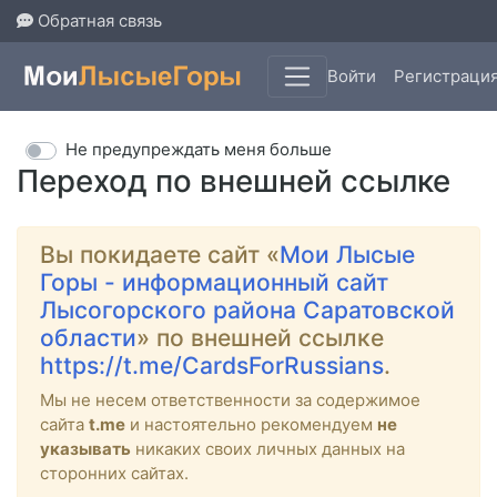
Обратная связь
Войти
Регистраци
Не предупреждать меня больше
Переход по внешней ссылке
Вы покидаете сайт «
Мои Лысые
Горы - информационный сайт
Лысогорского района Саратовской
области
» по внешней ссылке
https://t.me/CardsForRussians
.
Мы не несем ответственности за содержимое
сайта
t.me
и настоятельно рекомендуем
не
указывать
никаких своих личных данных на
сторонних сайтах.