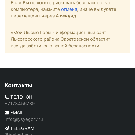
Если Вы не хотите рисковать безопасностью
компьютера, нажмите
отмена
, иначе вы будете
перемещены через
4
секунд
«Мои Лысые Горы - информационный сайт
Лысогорского района Саратовской области»
всегда заботится о вашей безопасности.
Контакты
ТЕЛЕФОН
+7123456789
EMAIL
info@lysyegory.ru
TELEGRAM
@instantcms