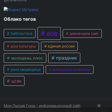
Облако тегов
вов
библиотека
девличаров саит
дом культуры
единая россия
праздник
молодежь плюс
река медведица
фимушкина валентина
цсзн
Мои Лысые Горы - информационный сайт
©
Лысогорского района Саратовской области
2026