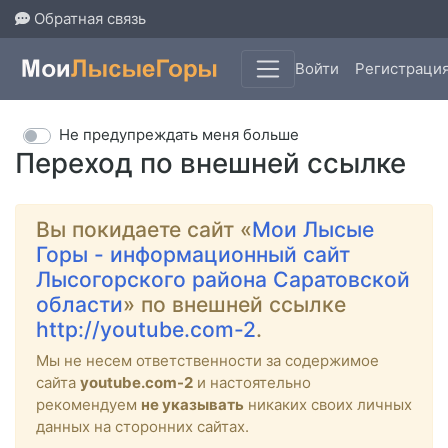
Обратная связь
Войти
Регистраци
Не предупреждать меня больше
Переход по внешней ссылке
Вы покидаете сайт «
Мои Лысые
Горы - информационный сайт
Лысогорского района Саратовской
области
» по внешней ссылке
http://youtube.com-2
.
Мы не несем ответственности за содержимое
сайта
youtube.com-2
и настоятельно
рекомендуем
не указывать
никаких своих личных
данных на сторонних сайтах.