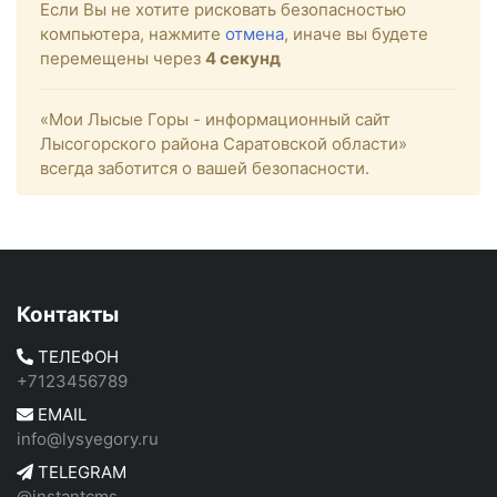
Если Вы не хотите рисковать безопасностью
компьютера, нажмите
отмена
, иначе вы будете
перемещены через
3
секунд
«Мои Лысые Горы - информационный сайт
Лысогорского района Саратовской области»
всегда заботится о вашей безопасности.
Контакты
ТЕЛЕФОН
+7123456789
EMAIL
info@lysyegory.ru
TELEGRAM
@instantcms