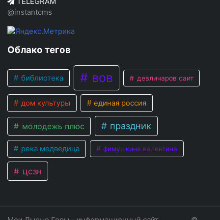
TELEGRAM
@instantcms
Облако тегов
вов
библиотека
девличаров саит
дом культуры
единая россия
праздник
молодежь плюс
река медведица
фимушкина валентина
цсзн
Мои Лысые Горы - информационный сайт
©