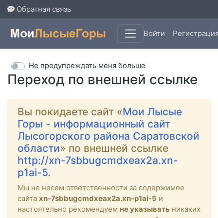
Обратная связь
Войти
Регистраци
Не предупреждать меня больше
Переход по внешней ссылке
Вы покидаете сайт «
Мои Лысые
Горы - информационный сайт
Лысогорского района Саратовской
области
» по внешней ссылке
http://xn-7sbbugcmdxeax2a.xn-
p1ai-5
.
Мы не несем ответственности за содержимое
сайта
xn-7sbbugcmdxeax2a.xn-p1ai-5
и
настоятельно рекомендуем
не указывать
никаких