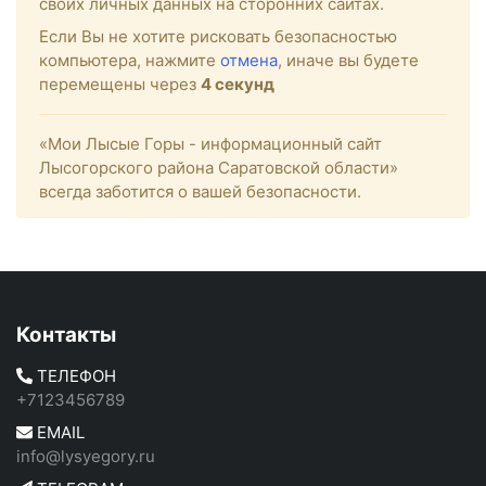
своих личных данных на сторонних сайтах.
Если Вы не хотите рисковать безопасностью
компьютера, нажмите
отмена
, иначе вы будете
перемещены через
4
секунд
«Мои Лысые Горы - информационный сайт
Лысогорского района Саратовской области»
всегда заботится о вашей безопасности.
Контакты
ТЕЛЕФОН
+7123456789
EMAIL
info@lysyegory.ru