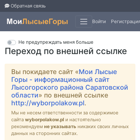
Обратная связь
Войти
Регистраци
Не предупреждать меня больше
Переход по внешней ссылке
Вы покидаете сайт «
Мои Лысые
Горы - информационный сайт
Лысогорского района Саратовской
области
» по внешней ссылке
http://wyborpolakow.pl
.
Мы не несем ответственности за содержимое
сайта
wyborpolakow.pl
и настоятельно
рекомендуем
не указывать
никаких своих личных
данных на сторонних сайтах.