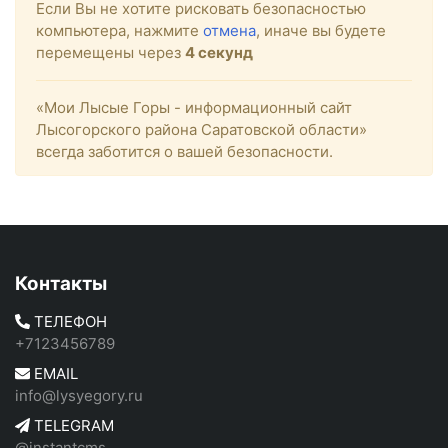
Если Вы не хотите рисковать безопасностью
компьютера, нажмите
отмена
, иначе вы будете
перемещены через
4
секунд
«Мои Лысые Горы - информационный сайт
Лысогорского района Саратовской области»
всегда заботится о вашей безопасности.
Контакты
ТЕЛЕФОН
+7123456789
EMAIL
info@lysyegory.ru
TELEGRAM
@instantcms