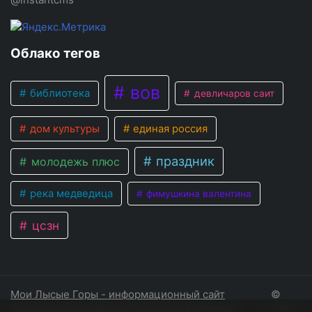
Облако тегов
вов
библиотека
девличаров саит
дом культуры
единая россия
праздник
молодежь плюс
река медведица
фимушкина валентина
цсзн
Мои Лысые Горы - информационный сайт
©
Лысогорского района Саратовской области
2026