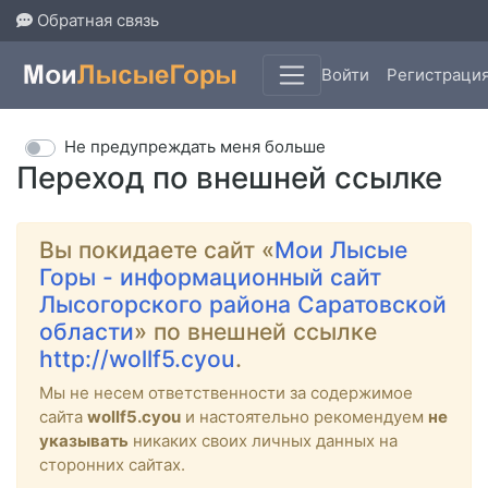
Обратная связь
Войти
Регистраци
Не предупреждать меня больше
Переход по внешней ссылке
Вы покидаете сайт «
Мои Лысые
Горы - информационный сайт
Лысогорского района Саратовской
области
» по внешней ссылке
http://wollf5.cyou
.
Мы не несем ответственности за содержимое
сайта
wollf5.cyou
и настоятельно рекомендуем
не
указывать
никаких своих личных данных на
сторонних сайтах.