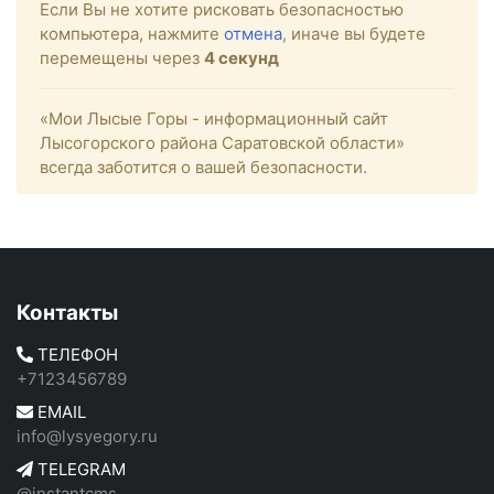
Если Вы не хотите рисковать безопасностью
компьютера, нажмите
отмена
, иначе вы будете
перемещены через
4
секунд
«Мои Лысые Горы - информационный сайт
Лысогорского района Саратовской области»
всегда заботится о вашей безопасности.
Контакты
ТЕЛЕФОН
+7123456789
EMAIL
info@lysyegory.ru
TELEGRAM
@instantcms