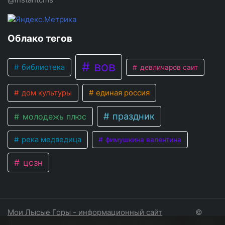
Облако тегов
вов
библиотека
девличаров саит
дом культуры
единая россия
праздник
молодежь плюс
река медведица
фимушкина валентина
цсзн
Мои Лысые Горы - информационный сайт
©
Лысогорского района Саратовской области
2026