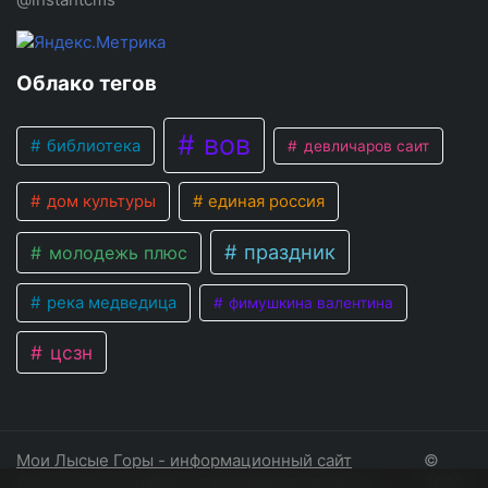
Облако тегов
вов
библиотека
девличаров саит
дом культуры
единая россия
праздник
молодежь плюс
река медведица
фимушкина валентина
цсзн
Мои Лысые Горы - информационный сайт
©
Лысогорского района Саратовской области
2026