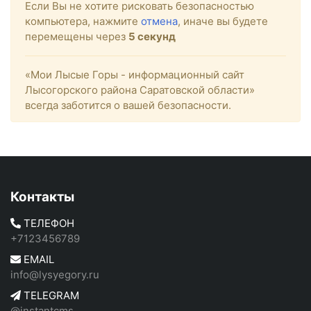
Если Вы не хотите рисковать безопасностью
компьютера, нажмите
отмена
, иначе вы будете
перемещены через
5
секунд
«Мои Лысые Горы - информационный сайт
Лысогорского района Саратовской области»
всегда заботится о вашей безопасности.
Контакты
ТЕЛЕФОН
+7123456789
EMAIL
info@lysyegory.ru
TELEGRAM
@instantcms