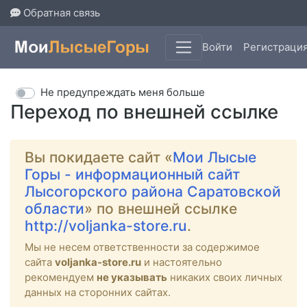
Обратная связь
Войти
Регистраци
Не предупреждать меня больше
Переход по внешней ссылке
Вы покидаете сайт «
Мои Лысые
Горы - информационный сайт
Лысогорского района Саратовской
области
» по внешней ссылке
http://voljanka-store.ru
.
Мы не несем ответственности за содержимое
сайта
voljanka-store.ru
и настоятельно
рекомендуем
не указывать
никаких своих личных
данных на сторонних сайтах.