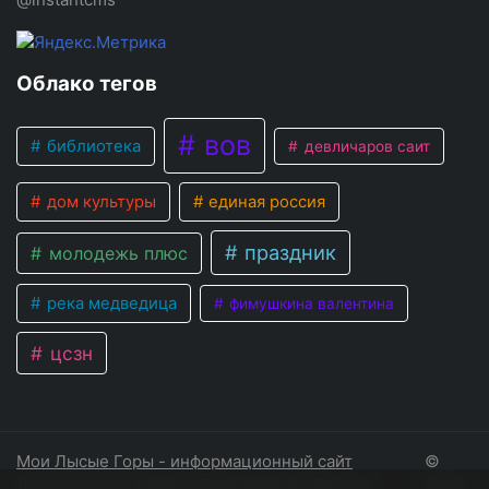
Облако тегов
вов
библиотека
девличаров саит
дом культуры
единая россия
праздник
молодежь плюс
река медведица
фимушкина валентина
цсзн
Мои Лысые Горы - информационный сайт
©
Лысогорского района Саратовской области
2026