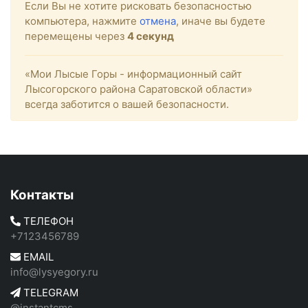
Если Вы не хотите рисковать безопасностью
компьютера, нажмите
отмена
, иначе вы будете
перемещены через
4
секунд
«Мои Лысые Горы - информационный сайт
Лысогорского района Саратовской области»
всегда заботится о вашей безопасности.
Контакты
ТЕЛЕФОН
+7123456789
EMAIL
info@lysyegory.ru
TELEGRAM
@instantcms