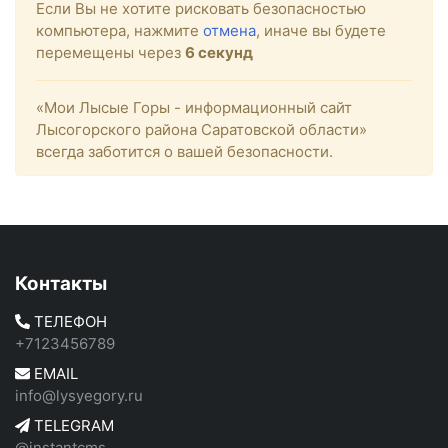
Если Вы не хотите рисковать безопасностью
компьютера, нажмите
отмена
, иначе вы будете
перемещены через
5
секунд
«Мои Лысые Горы - информационный сайт
Лысогорского района Саратовской области»
всегда заботится о вашей безопасности.
Контакты
ТЕЛЕФОН
+7123456789
EMAIL
info@lysyegory.ru
TELEGRAM
@instantcms