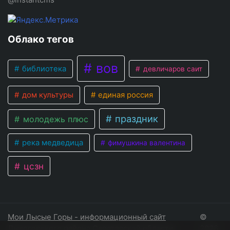
Облако тегов
вов
библиотека
девличаров саит
дом культуры
единая россия
праздник
молодежь плюс
река медведица
фимушкина валентина
цсзн
Мои Лысые Горы - информационный сайт
©
Лысогорского района Саратовской области
2026