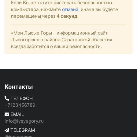
Если Вы не хотите рисковать безопасностью
компьютера, нажмите
отмена
, иначе вы будете
перемещены через
4
секунд
«Мои Лысые Горы - информационный сайт
Лысогорского района Саратовской области»
всегда заботится о вашей безопасности.
Контакты
ТЕЛЕФОН
+7123456789
EMAIL
info@lysyegory.ru
TELEGRAM
@instantcms