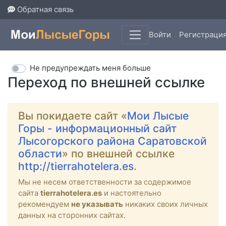
Обратная связь
Войти
Регистраци
Не предупреждать меня больше
Переход по внешней ссылке
Вы покидаете сайт «
Мои Лысые
Горы - информационный сайт
Лысогорского района Саратовской
области
» по внешней ссылке
http://tierrahotelera.es
.
Мы не несем ответственности за содержимое
сайта
tierrahotelera.es
и настоятельно
рекомендуем
не указывать
никаких своих личных
данных на сторонних сайтах.