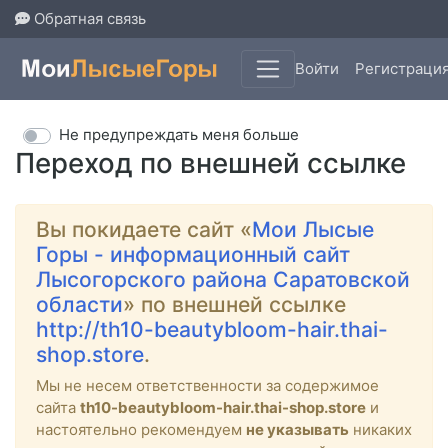
Обратная связь
Войти
Регистраци
Не предупреждать меня больше
Переход по внешней ссылке
Вы покидаете сайт «
Мои Лысые
Горы - информационный сайт
Лысогорского района Саратовской
области
» по внешней ссылке
http://th10-beautybloom-hair.thai-
shop.store
.
Мы не несем ответственности за содержимое
сайта
th10-beautybloom-hair.thai-shop.store
и
настоятельно рекомендуем
не указывать
никаких