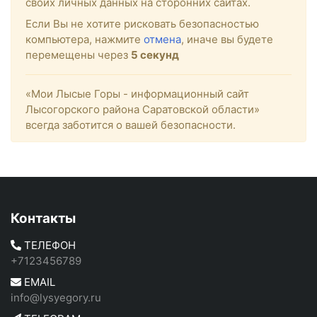
своих личных данных на сторонних сайтах.
Если Вы не хотите рисковать безопасностью
компьютера, нажмите
отмена
, иначе вы будете
перемещены через
4
секунд
«Мои Лысые Горы - информационный сайт
Лысогорского района Саратовской области»
всегда заботится о вашей безопасности.
Контакты
ТЕЛЕФОН
+7123456789
EMAIL
info@lysyegory.ru