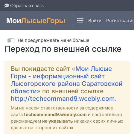
Обратная связь
Войти
Регистраци
Не предупреждать меня больше
Переход по внешней ссылке
Вы покидаете сайт «
Мои Лысые
Горы - информационный сайт
Лысогорского района Саратовской
области
» по внешней ссылке
http://techcommand9.weebly.com
.
Мы не несем ответственности за содержимое
сайта
techcommand9.weebly.com
и настоятельно
рекомендуем
не указывать
никаких своих личных
данных на сторонних сайтах.