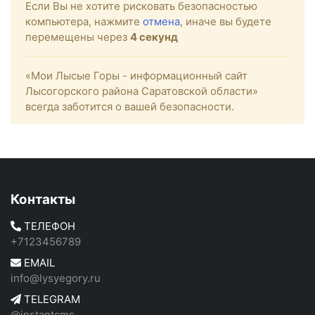
Если Вы не хотите рисковать безопасностью
компьютера, нажмите
отмена
, иначе вы будете
перемещены через
4
секунд
«Мои Лысые Горы - информационный сайт
Лысогорского района Саратовской области»
всегда заботится о вашей безопасности.
Контакты
ТЕЛЕФОН
+7123456789
EMAIL
info@lysyegory.ru
TELEGRAM
@instantcms