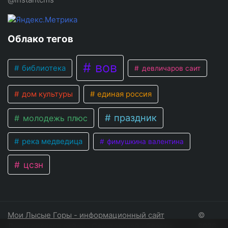
Облако тегов
вов
библиотека
девличаров саит
дом культуры
единая россия
праздник
молодежь плюс
река медведица
фимушкина валентина
цсзн
Мои Лысые Горы - информационный сайт
©
Лысогорского района Саратовской области
2026