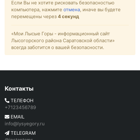
Если Вы не хотите рисковать безопасностью
компьютера, нажмите
отмена
, иначе вы будете
перемещены через
4
секунд
«Мои Лысые Горы - информационный сайт
Лысогорского района Саратовской области»
всегда заботится о вашей безопасности.
Контакты
ТЕЛЕФОН
+7123456789
EMAIL
info@lysyegory.ru
TELEGRAM
@instantcms