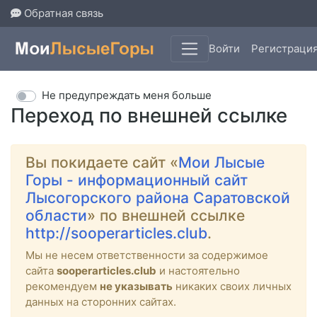
Обратная связь
Войти
Регистраци
Не предупреждать меня больше
Переход по внешней ссылке
Вы покидаете сайт «
Мои Лысые
Горы - информационный сайт
Лысогорского района Саратовской
области
» по внешней ссылке
http://sooperarticles.club
.
Мы не несем ответственности за содержимое
сайта
sooperarticles.club
и настоятельно
рекомендуем
не указывать
никаких своих личных
данных на сторонних сайтах.