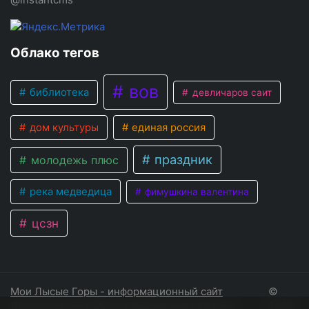
Облако тегов
вов
библиотека
девличаров саит
дом культуры
единая россия
праздник
молодежь плюс
река медведица
фимушкина валентина
цсзн
Мои Лысые Горы - информационный сайт
©
Лысогорского района Саратовской области
2026