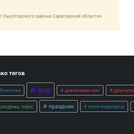
 Лысогорского района Саратовской области»
ко тегов
вов
блиотека
дом куль
девличаров саит
праздник
лодежь плюс
река медведица