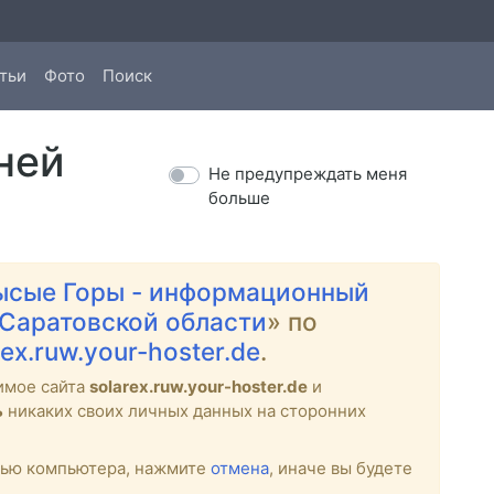
тьи
Фото
Поиск
ней
Не предупреждать меня
больше
ысые Горы - информационный
 Саратовской области
» по
rex.ruw.your-hoster.de
.
имое сайта
solarex.ruw.your-hoster.de
и
ь
никаких своих личных данных на сторонних
стью компьютера, нажмите
отмена
, иначе вы будете