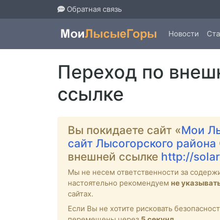
Обратная связь
Новости
Ста
Переход по внеш
ссылке
Вы покидаете сайт «
Мои Л
сайт Лысогорского района
внешней ссылке
http://sola
Мы не несем ответственности за содерж
настоятельно рекомендуем
не указыват
сайтах.
Если Вы не хотите рисковать безопасно
перемещены через
4
секунд