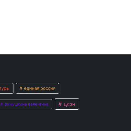
туры
единая россия
цсзн
фимушкина валентина