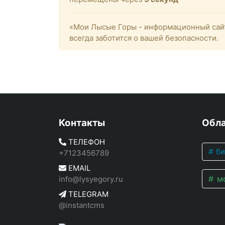
«Мои Лысые Горы - информационный сайт
всегда заботится о вашей безопасности.
Контакты
Обла
ТЕЛЕФОН
би
+7123456789
EMAIL
мо
info@lysyegory.ru
TELEGRAM
@instantcms