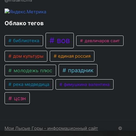
Облако тегов
вов
библиотека
девличаров саит
дом культуры
единая россия
праздник
молодежь плюс
река медведица
фимушкина валентина
цсзн
Мои Лысые Горы - информационный сайт
©
Лысогорского района Саратовской области
2026