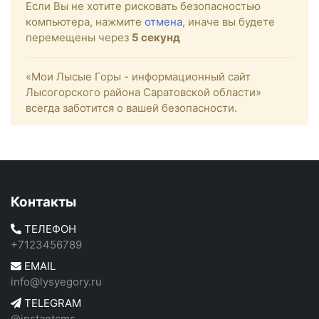
Если Вы не хотите рисковать безопасностью
компьютера, нажмите
отмена
, иначе вы будете
перемещены через
5
секунд
«Мои Лысые Горы - информационный сайт
Лысогорского района Саратовской области»
всегда заботится о вашей безопасности.
Контакты
ТЕЛЕФОН
+7123456789
EMAIL
info@lysyegory.ru
TELEGRAM
@instantcms