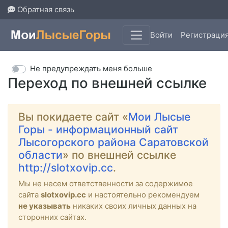
Обратная связь
Войти
Регистраци
Не предупреждать меня больше
Переход по внешней ссылке
Вы покидаете сайт «
Мои Лысые
Горы - информационный сайт
Лысогорского района Саратовской
области
» по внешней ссылке
http://slotxovip.cc
.
Мы не несем ответственности за содержимое
сайта
slotxovip.cc
и настоятельно рекомендуем
не указывать
никаких своих личных данных на
сторонних сайтах.