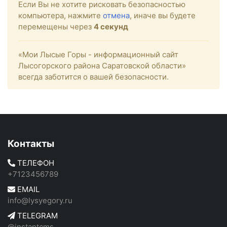
Если Вы не хотите рисковать безопасностью
компьютера, нажмите
отмена
, иначе вы будете
перемещены через
4
секунд
«Мои Лысые Горы - информационный сайт
Лысогорского района Саратовской области»
всегда заботится о вашей безопасности.
Контакты
ТЕЛЕФОН
+7123456789
EMAIL
info@lysyegory.ru
TELEGRAM
@instantcms