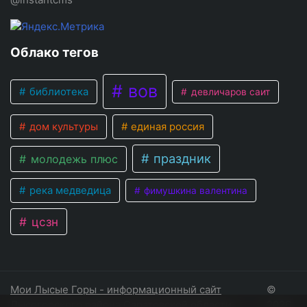
Облако тегов
вов
библиотека
девличаров саит
дом культуры
единая россия
праздник
молодежь плюс
река медведица
фимушкина валентина
цсзн
Мои Лысые Горы - информационный сайт
©
Лысогорского района Саратовской области
2026