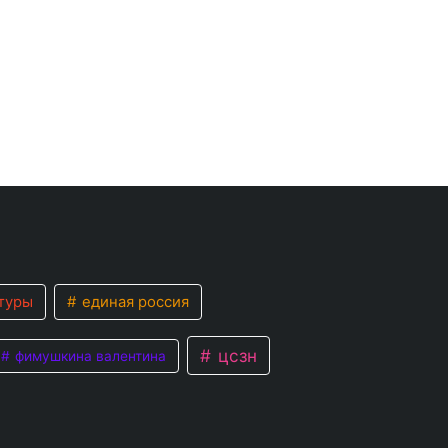
туры
единая россия
цсзн
фимушкина валентина