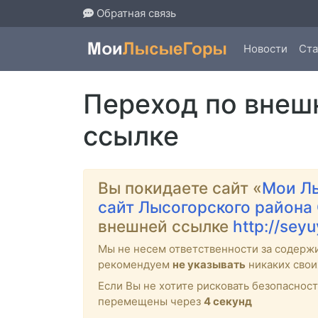
Обратная связь
Новости
Ста
Переход по внеш
ссылке
Вы покидаете сайт «
Мои Л
сайт Лысогорского района
внешней ссылке
http://sey
Мы не несем ответственности за содерж
рекомендуем
не указывать
никаких свои
Если Вы не хотите рисковать безопасно
перемещены через
4
секунд