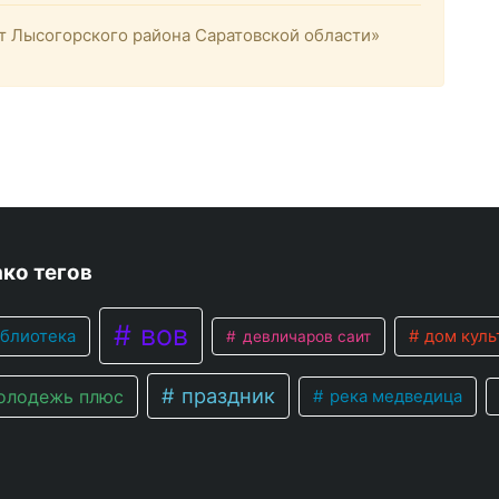
 Лысогорского района Саратовской области»
ко тегов
вов
блиотека
дом куль
девличаров саит
праздник
лодежь плюс
река медведица