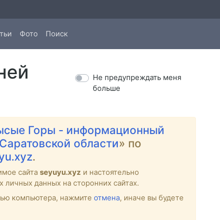
тьи
Фото
Поиск
ней
Не предупреждать меня
больше
ысые Горы - информационный
 Саратовской области
» по
uyu.xyz
.
имое сайта
seyuyu.xyz
и настоятельно
х личных данных на сторонних сайтах.
стью компьютера, нажмите
отмена
, иначе вы будете