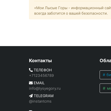
«Мои Лысые Горы - информационный сайт
всегда заботится о вашей безопасности.
Контакты
Обла
ТЕЛЕФОН
би
+7123456789
EMAIL
мо
info@lysyegory.ru
TELEGRAM
@instantcms