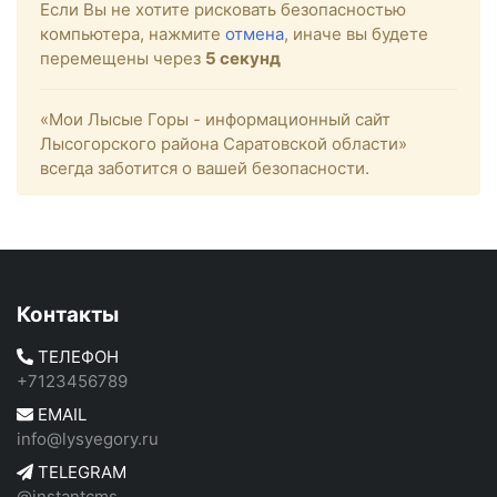
Если Вы не хотите рисковать безопасностью
компьютера, нажмите
отмена
, иначе вы будете
перемещены через
5
секунд
«Мои Лысые Горы - информационный сайт
Лысогорского района Саратовской области»
всегда заботится о вашей безопасности.
Контакты
ТЕЛЕФОН
+7123456789
EMAIL
info@lysyegory.ru
TELEGRAM
@instantcms