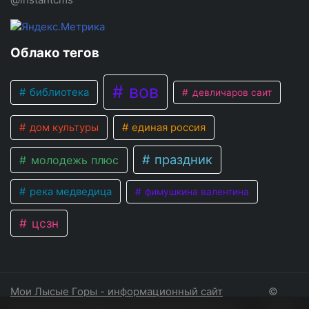
Облако тегов
вов
библиотека
девличаров саит
дом культуры
единая россия
праздник
молодежь плюс
река медведица
фимушкина валентина
цсзн
Мои Лысые Горы - информационный сайт
©
Лысогорского района Саратовской области
2026