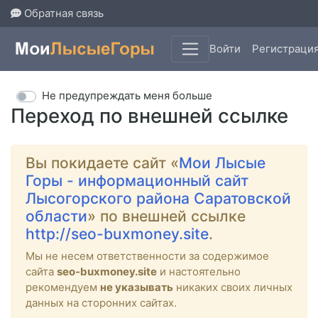
Обратная связь
Войти
Регистраци
Не предупреждать меня больше
Переход по внешней ссылке
Вы покидаете сайт «
Мои Лысые
Горы - информационный сайт
Лысогорского района Саратовской
области
» по внешней ссылке
http://seo-buxmoney.site
.
Мы не несем ответственности за содержимое
сайта
seo-buxmoney.site
и настоятельно
рекомендуем
не указывать
никаких своих личных
данных на сторонних сайтах.