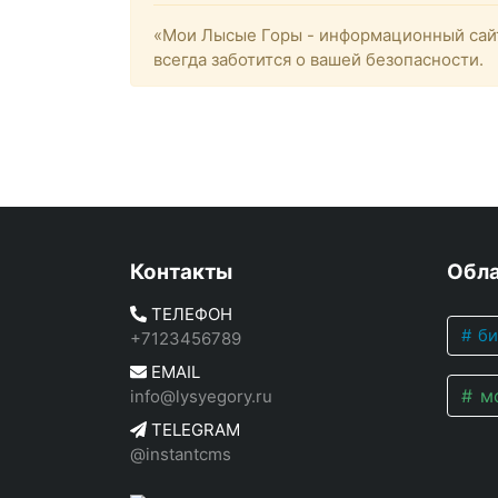
«Мои Лысые Горы - информационный сайт
всегда заботится о вашей безопасности.
Контакты
Обла
ТЕЛЕФОН
би
+7123456789
EMAIL
мо
info@lysyegory.ru
TELEGRAM
@instantcms