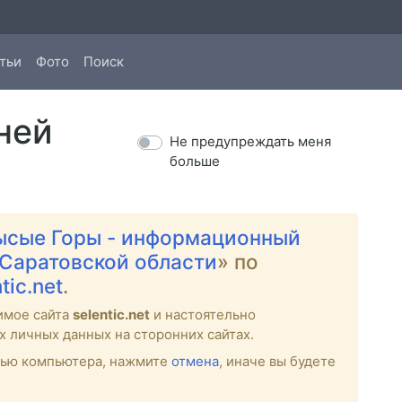
тьи
Фото
Поиск
ней
Не предупреждать меня
больше
ысые Горы - информационный
 Саратовской области
» по
tic.net
.
имое сайта
selentic.net
и настоятельно
х личных данных на сторонних сайтах.
стью компьютера, нажмите
отмена
, иначе вы будете