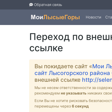
Обратная связь
Новости
Ста
Переход по внеш
ссылке
Вы покидаете сайт «
Мои Л
сайт Лысогорского района
внешней ссылке
http://selen
Мы не несем ответственности за содерж
рекомендуем
не указывать
никаких свои
Если Вы не хотите рисковать безопасно
перемещены через
6
секунд