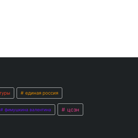
туры
единая россия
цсзн
фимушкина валентина