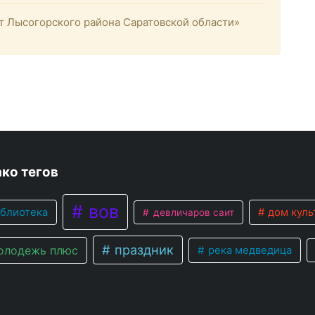
 Лысогорского района Саратовской области»
ко тегов
вов
блиотека
дом куль
девличаров саит
праздник
лодежь плюс
река медведица