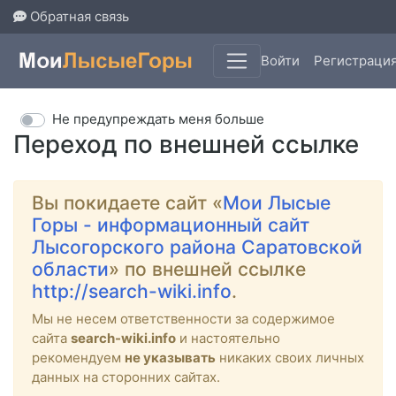
Обратная связь
Войти
Регистраци
Не предупреждать меня больше
Переход по внешней ссылке
Вы покидаете сайт «
Мои Лысые
Горы - информационный сайт
Лысогорского района Саратовской
области
» по внешней ссылке
http://search-wiki.info
.
Мы не несем ответственности за содержимое
сайта
search-wiki.info
и настоятельно
рекомендуем
не указывать
никаких своих личных
данных на сторонних сайтах.