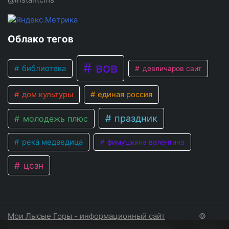
Облако тегов
вов
библиотека
девличаров саит
дом культуры
единая россия
праздник
молодежь плюс
река медведица
фимушкина валентина
цсзн
Мои Лысые Горы - информационный сайт
©
Лысогорского района Саратовской области
2026