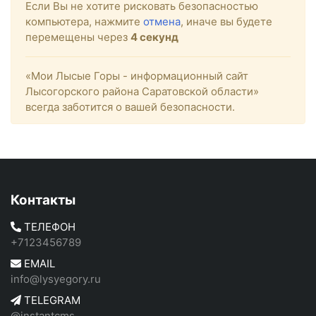
Если Вы не хотите рисковать безопасностью
компьютера, нажмите
отмена
, иначе вы будете
перемещены через
4
секунд
«Мои Лысые Горы - информационный сайт
Лысогорского района Саратовской области»
всегда заботится о вашей безопасности.
Контакты
ТЕЛЕФОН
+7123456789
EMAIL
info@lysyegory.ru
TELEGRAM
@instantcms