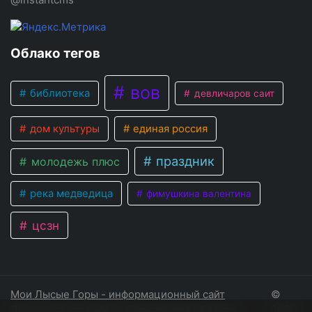
Облако тегов
вов
библиотека
девличаров саит
дом культуры
единая россия
праздник
молодежь плюс
река медведица
фимушкина валентина
цсзн
Мои Лысые Горы - информационный сайт
©
Лысогорского района Саратовской области
2026