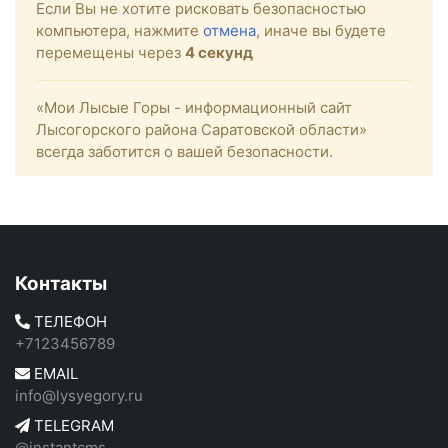
Если Вы не хотите рисковать безопасностью
компьютера, нажмите
отмена
, иначе вы будете
перемещены через
4
секунд
«Мои Лысые Горы - информационный сайт
Лысогорского района Саратовской области»
всегда заботится о вашей безопасности.
Контакты
ТЕЛЕФОН
+7123456789
EMAIL
info@lysyegory.ru
TELEGRAM
@instantcms