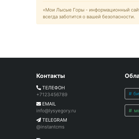
«Мои Лысые Горы - информационный сайт
всегда заботится о вашей безопасности.
Контакты
Обла
ТЕЛЕФОН
би
+7123456789
EMAIL
мо
info@lysyegory.ru
TELEGRAM
@instantcms