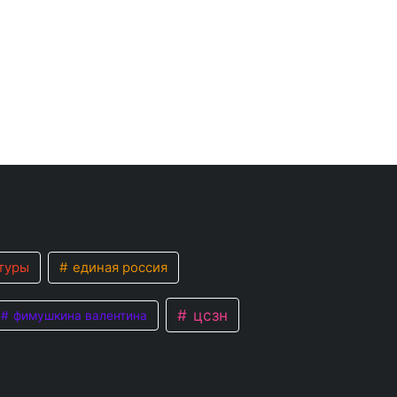
туры
единая россия
цсзн
фимушкина валентина