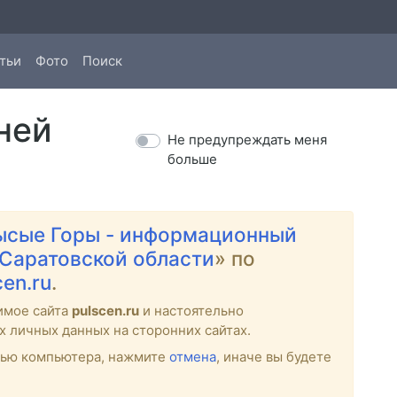
тьи
Фото
Поиск
ней
Не предупреждать меня
больше
ысые Горы - информационный
 Саратовской области
» по
cen.ru
.
имое сайта
pulscen.ru
и настоятельно
х личных данных на сторонних сайтах.
стью компьютера, нажмите
отмена
, иначе вы будете