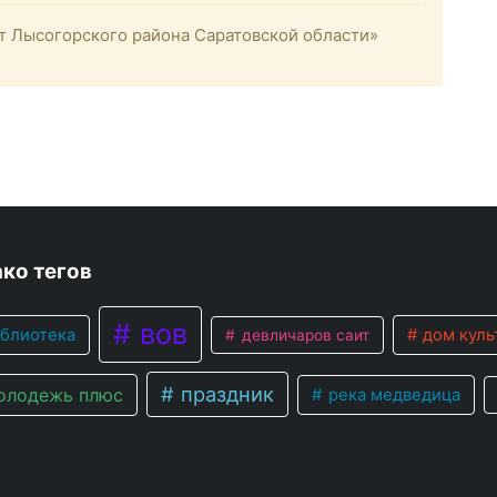
 Лысогорского района Саратовской области»
ко тегов
вов
блиотека
дом куль
девличаров саит
праздник
лодежь плюс
река медведица