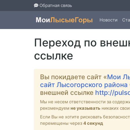
Обратная связь
Новости
Ста
Переход по внеш
ссылке
Вы покидаете сайт «
Мои Л
сайт Лысогорского района
внешней ссылке
http://puls
Мы не несем ответственности за содерж
рекомендуем
не указывать
никаких свои
Если Вы не хотите рисковать безопасно
перемещены через
4
секунд