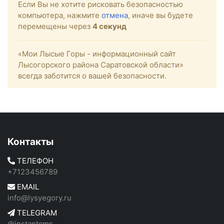
Если Вы не хотите рисковать безопасностью
компьютера, нажмите
отмена
, иначе вы будете
перемещены через
4
секунд
«Мои Лысые Горы - информационный сайт
Лысогорского района Саратовской области»
всегда заботится о вашей безопасности.
Контакты
ТЕЛЕФОН
+7123456789
EMAIL
info@lysyegory.ru
TELEGRAM
@instantcms