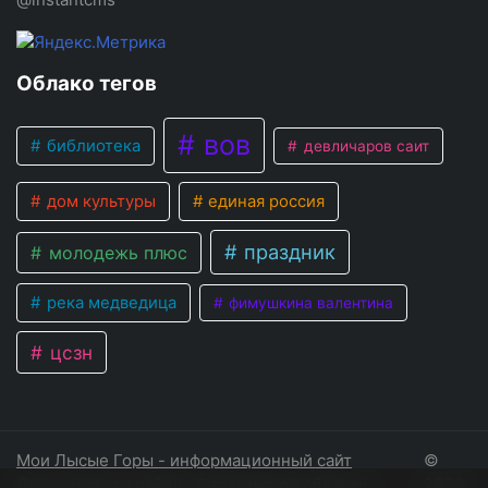
Облако тегов
вов
библиотека
девличаров саит
дом культуры
единая россия
праздник
молодежь плюс
река медведица
фимушкина валентина
цсзн
Мои Лысые Горы - информационный сайт
©
Лысогорского района Саратовской области
2026