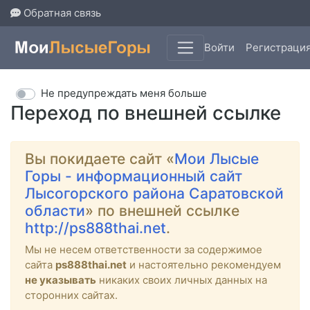
Обратная связь
Войти
Регистраци
Не предупреждать меня больше
Переход по внешней ссылке
Вы покидаете сайт «
Мои Лысые
Горы - информационный сайт
Лысогорского района Саратовской
области
» по внешней ссылке
http://ps888thai.net
.
Мы не несем ответственности за содержимое
сайта
ps888thai.net
и настоятельно рекомендуем
не указывать
никаких своих личных данных на
сторонних сайтах.