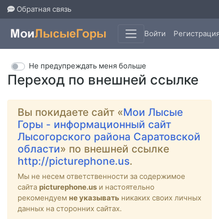
Обратная связь
Войти
Регистраци
Не предупреждать меня больше
Переход по внешней ссылке
Вы покидаете сайт «
Мои Лысые
Горы - информационный сайт
Лысогорского района Саратовской
области
» по внешней ссылке
http://picturephone.us
.
Мы не несем ответственности за содержимое
сайта
picturephone.us
и настоятельно
рекомендуем
не указывать
никаких своих личных
данных на сторонних сайтах.