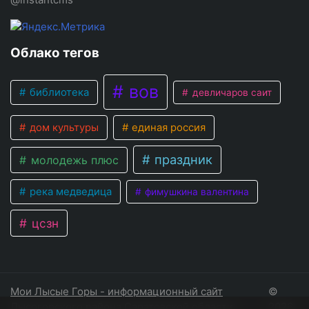
Облако тегов
вов
библиотека
девличаров саит
дом культуры
единая россия
праздник
молодежь плюс
река медведица
фимушкина валентина
цсзн
Мои Лысые Горы - информационный сайт
©
Лысогорского района Саратовской области
2026