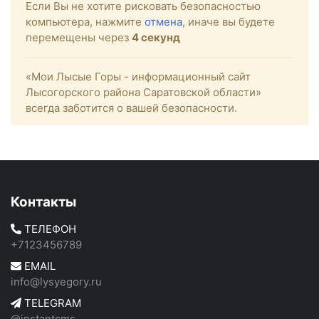
Если Вы не хотите рисковать безопасностью
компьютера, нажмите
отмена
, иначе вы будете
перемещены через
4
секунд
«Мои Лысые Горы - информационный сайт
Лысогорского района Саратовской области»
всегда заботится о вашей безопасности.
Контакты
ТЕЛЕФОН
+7123456789
EMAIL
info@lysyegory.ru
TELEGRAM
@instantcms