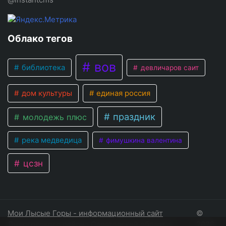
Облако тегов
вов
библиотека
девличаров саит
дом культуры
единая россия
праздник
молодежь плюс
река медведица
фимушкина валентина
цсзн
Мои Лысые Горы - информационный сайт
©
Лысогорского района Саратовской области
2026