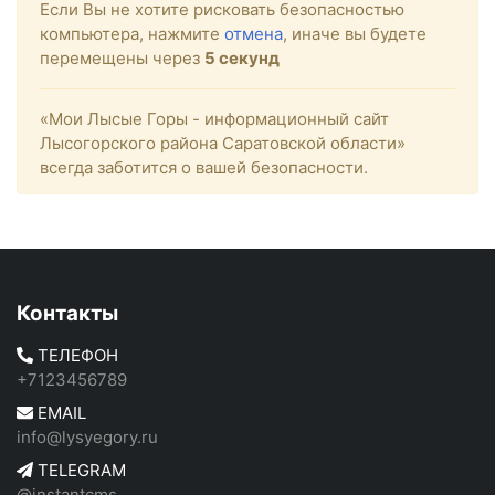
Если Вы не хотите рисковать безопасностью
компьютера, нажмите
отмена
, иначе вы будете
перемещены через
5
секунд
«Мои Лысые Горы - информационный сайт
Лысогорского района Саратовской области»
всегда заботится о вашей безопасности.
Контакты
ТЕЛЕФОН
+7123456789
EMAIL
info@lysyegory.ru
TELEGRAM
@instantcms