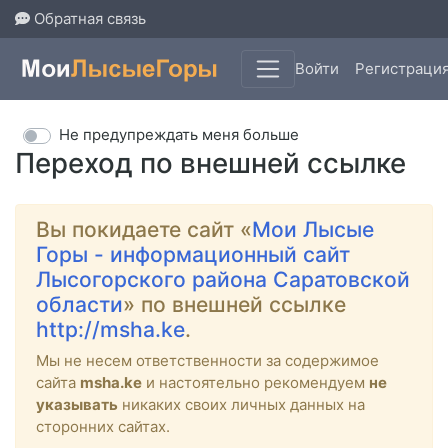
Обратная связь
Войти
Регистраци
Не предупреждать меня больше
Переход по внешней ссылке
Вы покидаете сайт «
Мои Лысые
Горы - информационный сайт
Лысогорского района Саратовской
области
» по внешней ссылке
http://msha.ke
.
Мы не несем ответственности за содержимое
сайта
msha.ke
и настоятельно рекомендуем
не
указывать
никаких своих личных данных на
сторонних сайтах.