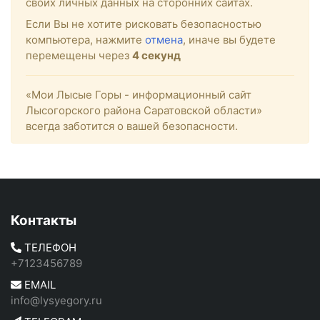
своих личных данных на сторонних сайтах.
Если Вы не хотите рисковать безопасностью
компьютера, нажмите
отмена
, иначе вы будете
перемещены через
4
секунд
«Мои Лысые Горы - информационный сайт
Лысогорского района Саратовской области»
всегда заботится о вашей безопасности.
Контакты
ТЕЛЕФОН
+7123456789
EMAIL
info@lysyegory.ru