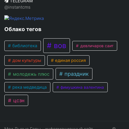
TELEGRAM
@instantcms
Облако тегов
вов
библиотека
девличаров саит
дом культуры
единая россия
праздник
молодежь плюс
река медведица
фимушкина валентина
цсзн
Мои Лысые Горы - информационный сайт
©