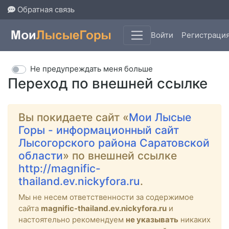
Обратная связь
Войти
Регистраци
Не предупреждать меня больше
Переход по внешней ссылке
Вы покидаете сайт «
Мои Лысые
Горы - информационный сайт
Лысогорского района Саратовской
области
» по внешней ссылке
http://magnific-
thailand.ev.nickyfora.ru
.
Мы не несем ответственности за содержимое
сайта
magnific-thailand.ev.nickyfora.ru
и
настоятельно рекомендуем
не указывать
никаких