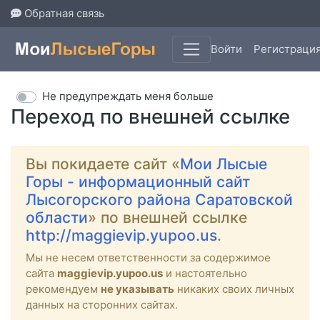
Обратная связь
Войти
Регистраци
Не предупреждать меня больше
Переход по внешней ссылке
Вы покидаете сайт «
Мои Лысые
Горы - информационный сайт
Лысогорского района Саратовской
области
» по внешней ссылке
http://maggievip.yupoo.us
.
Мы не несем ответственности за содержимое
сайта
maggievip.yupoo.us
и настоятельно
рекомендуем
не указывать
никаких своих личных
данных на сторонних сайтах.