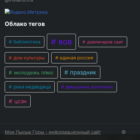
Облако тегов
вов
библиотека
девличаров саит
дом культуры
единая россия
праздник
молодежь плюс
река медведица
фимушкина валентина
цсзн
Мои Лысые Горы - информационный сайт
©
Лысогорского района Саратовской области
2026