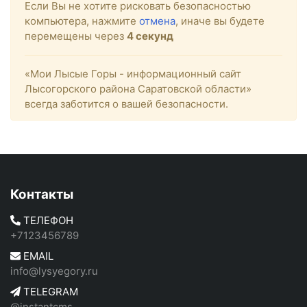
Если Вы не хотите рисковать безопасностью
компьютера, нажмите
отмена
, иначе вы будете
перемещены через
4
секунд
«Мои Лысые Горы - информационный сайт
Лысогорского района Саратовской области»
всегда заботится о вашей безопасности.
Контакты
ТЕЛЕФОН
+7123456789
EMAIL
info@lysyegory.ru
TELEGRAM
@instantcms