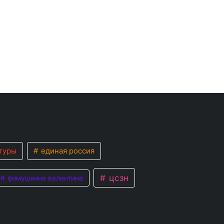
туры
единая россия
цсзн
фимушкина валентина