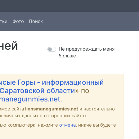
тьи
Фото
Поиск
ней
Не предупреждать меня
больше
ысые Горы - информационный
 Саратовской области
» по
nsmanegummies.net
.
имое сайта
lionsmanegummies.net
и настоятельно
х личных данных на сторонних сайтах.
стью компьютера, нажмите
отмена
, иначе вы будете