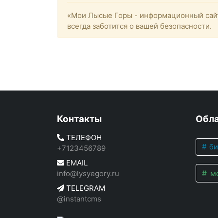
«Мои Лысые Горы - информационный сайт
всегда заботится о вашей безопасности.
Контакты
Обла
ТЕЛЕФОН
би
+7123456789
EMAIL
мо
info@lysyegory.ru
TELEGRAM
@instantcms