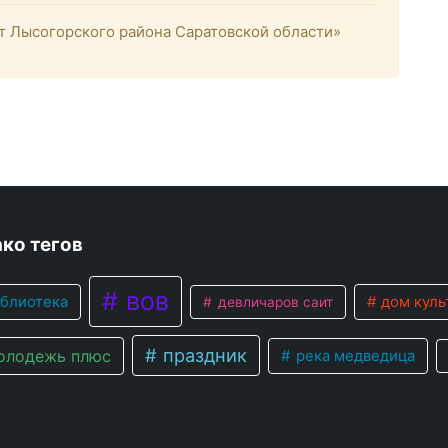
 Лысогорского района Саратовской области»
ко тегов
вов
блиотека
дом куль
девличаров саит
праздник
лодежь плюс
река медведица