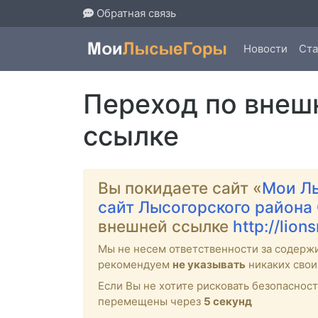
Обратная связь
Новости
Ста
Переход по внеш
ссылке
Вы покидаете сайт «
Мои Л
сайт Лысогорского района
внешней ссылке
http://lio
Мы не несем ответственности за содерж
рекомендуем
не указывать
никаких свои
Если Вы не хотите рисковать безопасно
перемещены через
4
секунд