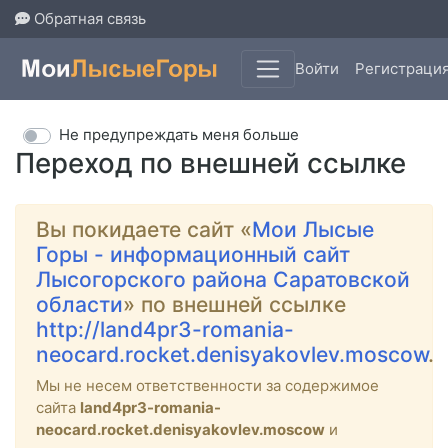
Обратная связь
Войти
Регистраци
Не предупреждать меня больше
Переход по внешней ссылке
Вы покидаете сайт «
Мои Лысые
Горы - информационный сайт
Лысогорского района Саратовской
области
» по внешней ссылке
http://land4pr3-romania-
neocard.rocket.denisyakovlev.moscow
.
Мы не несем ответственности за содержимое
сайта
land4pr3-romania-
neocard.rocket.denisyakovlev.moscow
и