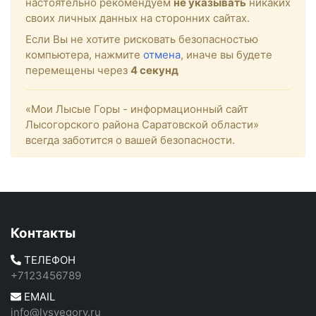
настоятельно рекомендуем
не указывать
никаких
своих личных данных на сторонних сайтах.
Если Вы не хотите рисковать безопасностью
компьютера, нажмите
отмена
, иначе вы будете
перемещены через
4
секунд
«Мои Лысые Горы - информационный сайт
Лысогорского района Саратовской области»
всегда заботится о вашей безопасности.
Контакты
ТЕЛЕФОН
+7123456789
EMAIL
info@lysyegory.ru