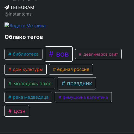
TELEGRAM
@instantcms
Облако тегов
вов
библиотека
девличаров саит
дом культуры
единая россия
праздник
молодежь плюс
река медведица
фимушкина валентина
цсзн