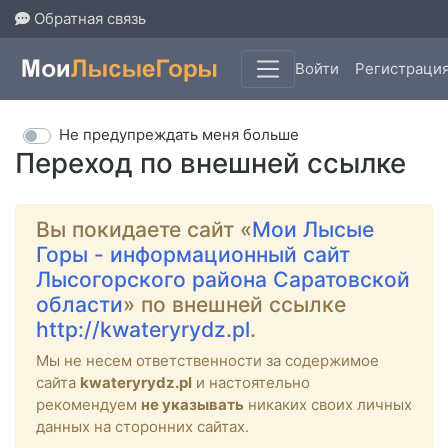
Обратная связь
Войти
Регистраци
Не предупреждать меня больше
Переход по внешней ссылке
Вы покидаете сайт «
Мои Лысые
Горы - информационный сайт
Лысогорского района Саратовской
области
» по внешней ссылке
http://kwateryrydz.pl
.
Мы не несем ответственности за содержимое
сайта
kwateryrydz.pl
и настоятельно
рекомендуем
не указывать
никаких своих личных
данных на сторонних сайтах.