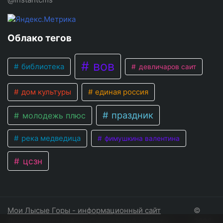
Облако тегов
вов
библиотека
девличаров саит
дом культуры
единая россия
праздник
молодежь плюс
река медведица
фимушкина валентина
цсзн
Мои Лысые Горы - информационный сайт
©
Лысогорского района Саратовской области
2026