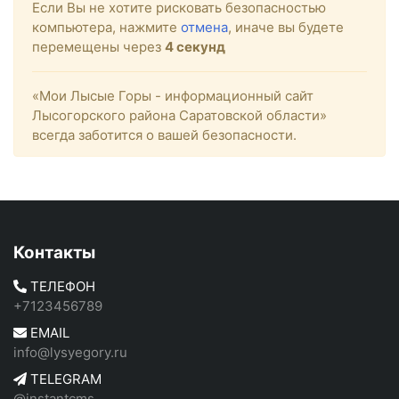
Если Вы не хотите рисковать безопасностью
компьютера, нажмите
отмена
, иначе вы будете
перемещены через
4
секунд
«Мои Лысые Горы - информационный сайт
Лысогорского района Саратовской области»
всегда заботится о вашей безопасности.
Контакты
ТЕЛЕФОН
+7123456789
EMAIL
info@lysyegory.ru
TELEGRAM
@instantcms