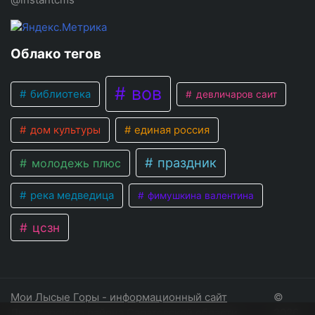
Облако тегов
вов
библиотека
девличаров саит
дом культуры
единая россия
праздник
молодежь плюс
река медведица
фимушкина валентина
цсзн
Мои Лысые Горы - информационный сайт
©
Лысогорского района Саратовской области
2026