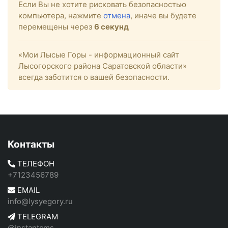
Если Вы не хотите рисковать безопасностью
компьютера, нажмите
отмена
, иначе вы будете
перемещены через
6
секунд
«Мои Лысые Горы - информационный сайт
Лысогорского района Саратовской области»
всегда заботится о вашей безопасности.
Контакты
ТЕЛЕФОН
+7123456789
EMAIL
info@lysyegory.ru
TELEGRAM
@instantcms