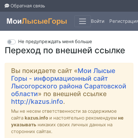
Обратная связь
Войти
Регистраци
Не предупреждать меня больше
Переход по внешней ссылке
Вы покидаете сайт «
Мои Лысые
Горы - информационный сайт
Лысогорского района Саратовской
области
» по внешней ссылке
http://kazus.info
.
Мы не несем ответственности за содержимое
сайта
kazus.info
и настоятельно рекомендуем
не
указывать
никаких своих личных данных на
сторонних сайтах.