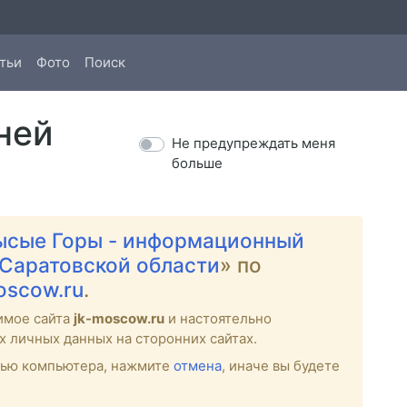
тьи
Фото
Поиск
ней
Не предупреждать меня
больше
ысые Горы - информационный
 Саратовской области
» по
moscow.ru
.
имое сайта
jk-moscow.ru
и настоятельно
х личных данных на сторонних сайтах.
стью компьютера, нажмите
отмена
, иначе вы будете