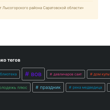
 Лысогорского района Саратовской области»
ко тегов
вов
блиотека
дом куль
девличаров саит
праздник
лодежь плюс
река медведица