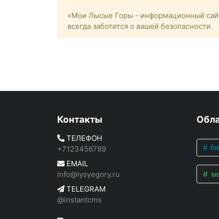
«Мои Лысые Горы - информационный сайт
всегда заботится о вашей безопасности.
Контакты
Обла
ТЕЛЕФОН
би
+7123456789
EMAIL
мо
info@lysyegory.ru
TELEGRAM
@instantcms