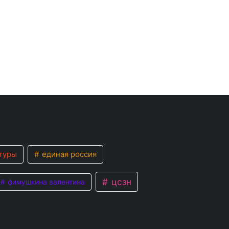
туры
единая россия
цсзн
фимушкина валентина