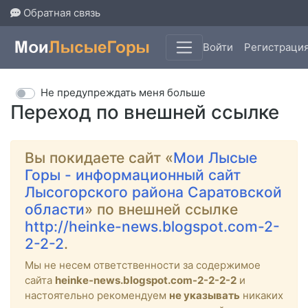
Обратная связь
Войти
Регистраци
Не предупреждать меня больше
Переход по внешней ссылке
Вы покидаете сайт «
Мои Лысые
Горы - информационный сайт
Лысогорского района Саратовской
области
» по внешней ссылке
http://heinke-news.blogspot.com-2-
2-2-2
.
Мы не несем ответственности за содержимое
сайта
heinke-news.blogspot.com-2-2-2-2
и
настоятельно рекомендуем
не указывать
никаких