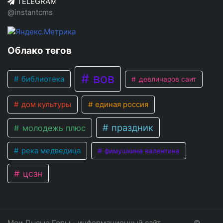
TELEGRAM
@instantcms
Облако тегов
вов
библиотека
девличаров саит
дом культуры
единая россия
праздник
молодежь плюс
река медведица
фимушкина валентина
цсзн
Мои Лысые Горы - информационный сайт
©