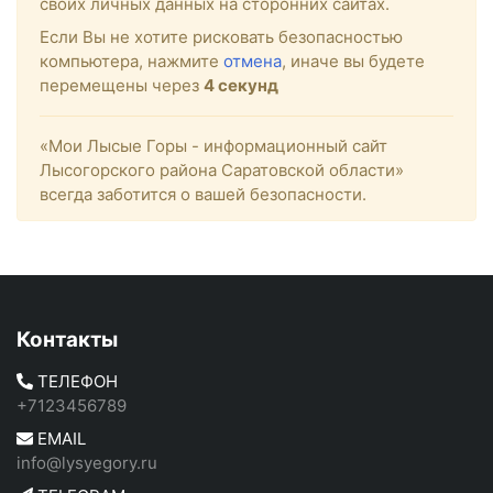
своих личных данных на сторонних сайтах.
Если Вы не хотите рисковать безопасностью
компьютера, нажмите
отмена
, иначе вы будете
перемещены через
4
секунд
«Мои Лысые Горы - информационный сайт
Лысогорского района Саратовской области»
всегда заботится о вашей безопасности.
Контакты
ТЕЛЕФОН
+7123456789
EMAIL
info@lysyegory.ru